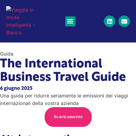
Viaggi d'affari
Jet privati aziendali
Voli a lungo raggio
Viaggiare in treno
Notizie e risorse
Guida
The International
Business Travel Guide
6 giugno 2025
Una guida per ridurre seriamente le emissioni dei viaggi
internazionali della vostra azienda
Scaricamento