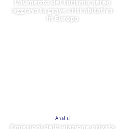
L'aumento del turismo aereo
aggrava la grave crisi abitativa
in Europa
10 luglio 2026
Analisi
Emissioni dell'aviazione privata