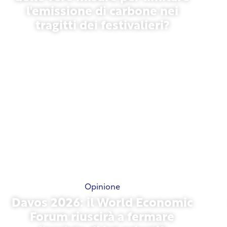
l'emissione di carbone nei
tragitti dei festivalieri?
13 maggio 2026
Opinione
Davos 2026: il World Economic
Forum riuscirà a fermare