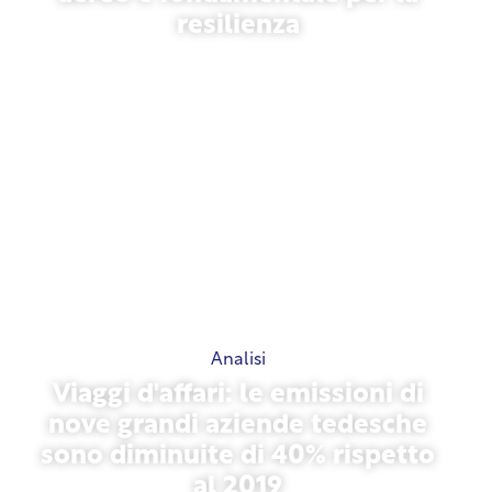
resilienza
31 marzo 2026
Analisi
Viaggi d'affari: le emissioni di
nove grandi aziende tedesche
sono diminuite di 40% rispetto
al 2019