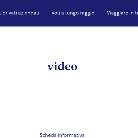
t privati aziendali
Voli a lungo raggio
Viaggiare in 
video
Scheda informativa