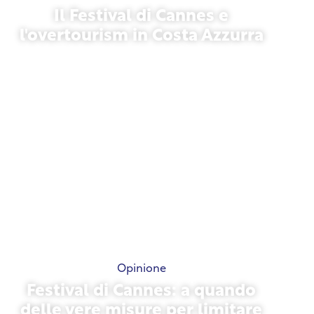
Il Festival di Cannes e
l'overtourism in Costa Azzurra
21 maggio 2026
Opinione
Festival di Cannes: a quando
delle vere misure per limitare