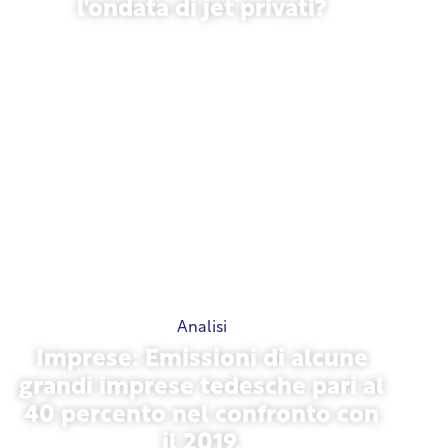
l'ondata di jet privati?
27 gennaio 2026
Analisi
Imprese: Emissioni di alcune
grandi imprese tedesche pari al
40 percento nel confronto con
il 2019.