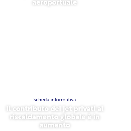
aeroportuale
13 novembre 2025
Scheda informativa
Il contributo dei jet privati al
riscaldamento globale è in
aumento