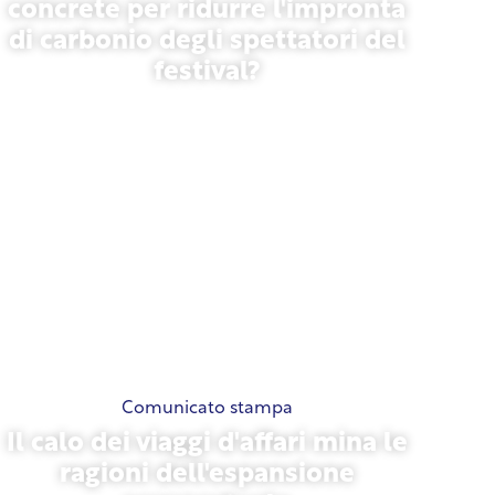
concrete per ridurre l'impronta
di carbonio degli spettatori del
festival?
13 maggio 2026
Comunicato stampa
Il calo dei viaggi d'affari mina le
ragioni dell'espansione