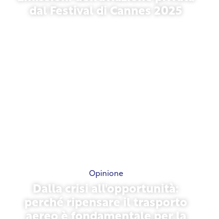
dal Festival di Cannes 2025
13 maggio 2026
Opinione
Dalla crisi all'opportunità:
perché ripensare il trasporto
aereo è fondamentale per la