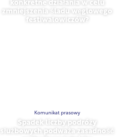
kiedy zostaną podjęte
konkretne działania w celu
zmniejszenia śladu węglowego
festiwalowiczów?
13 maja 2026 r.
Komunikat prasowy
Spadek liczby podróży