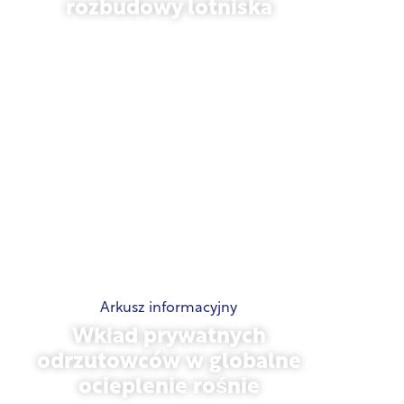
służbowych podważa zasadność
rozbudowy lotniska
listopad 13, 2025
Arkusz informacyjny
Wkład prywatnych
odrzutowców w globalne