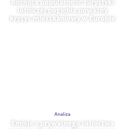
Rosnąca popularność turystyki
lotniczej pogłębia poważny
kryzys mieszkaniowy w Europie
10 lipca 2026 r.
Analiza