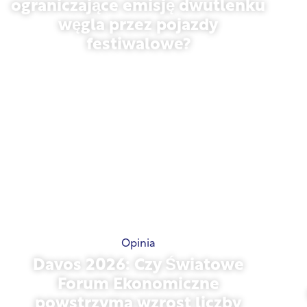
potrzebne są rzeczywiste środki
ograniczające emisję dwutlenku
węgla przez pojazdy
festiwalowe?
13 maja 2026 r.
Opinia
Davos 2026: Czy Światowe
Forum Ekonomiczne