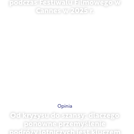
Emisje z prywatnego lotnictwa
podczas Festiwalu Filmowego w
Cannes w 2025 r.
13 maja 2026 r.
Opinia
Od kryzysu do szansy: dlaczego
ponowne przemyślenie