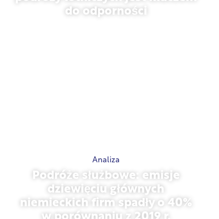
podróży lotniczych jest kluczem
do odporności
31 marca 2026 r.
Analiza
Podróże służbowe: emisje
dziewięciu głównych
niemieckich firm spadły o 40%