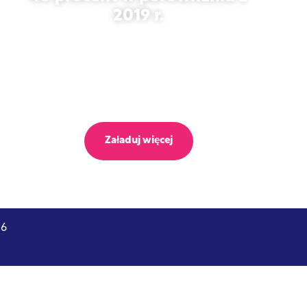
40 procent w porównaniu z
2019 r.
27 października 2025 r.
Załaduj więcej
26