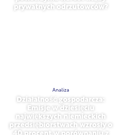
powstrzyma wzrost liczby
prywatnych odrzutowców?
styczeń 27, 2026
Analiza
Działalność gospodarcza:
Emisje w dziesięciu
największych niemieckich
przedsiębiorstwach wzrosły o