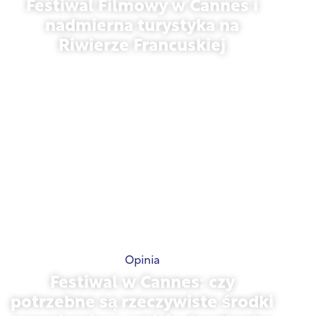
Festiwal Filmowy w Cannes i
nadmierna turystyka na
Riwierze Francuskiej
21 maja 2026 r.
Opinia
Festiwal w Cannes: czy