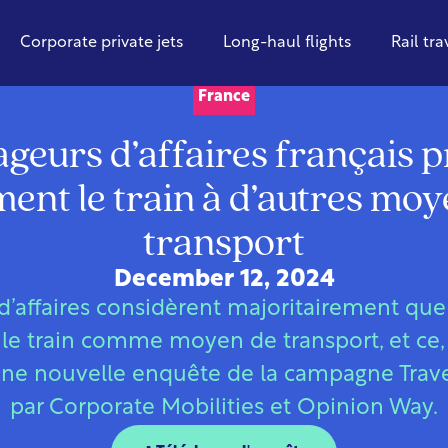
Corporate private jets
Long-haul flights
Rail tra
France
geurs d’affaires français 
ent le train à d’autres mo
transport
December 12, 2024
d’affaires considèrent majoritairement que 
 le train comme moyen de transport, et ce,
une nouvelle enquête de la campagne Tra
par Corporate Mobilities et Opinion Way.