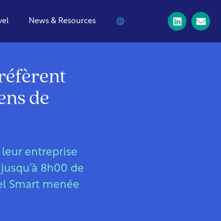
vel
News & Resources
préfèrent
yens de
leur entreprise
 jusqu’à 8h00 de
vel Smart menée