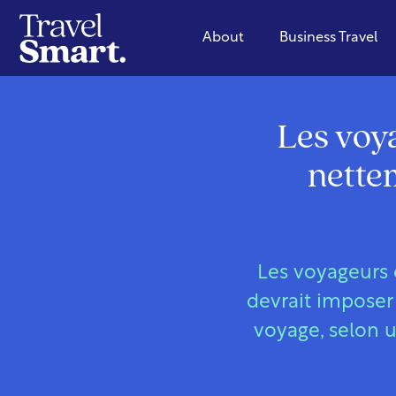
About
Business Travel
Les voya
nettem
Les voyageurs 
devrait imposer
voyage, selon 