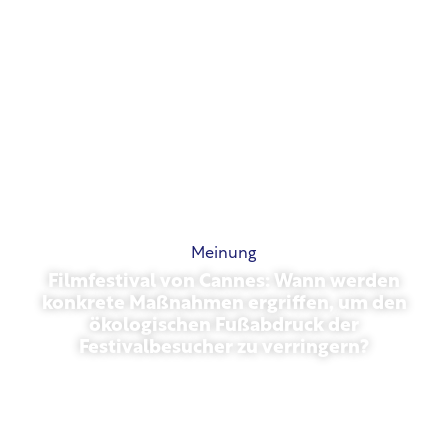
Meinung
Filmfestival von Cannes: Wann werden
konkrete Maßnahmen ergriffen, um den
ökologischen Fußabdruck der
Festivalbesucher zu verringern?
Mai 13, 2026