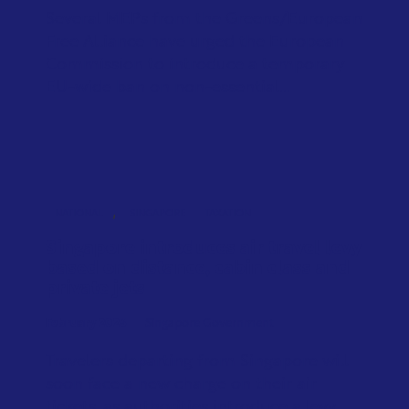
Several MEPs from the Greens/European
Free Alliance have urged the European
Commission to introduce a temporary
EU-wide ban on non-essential...
,
NATIONAL
SINGAPORE
TAXATION
Singapore introduces air travel levy
based on distance, cabin class and
private jets
February 2026
Singapore Government
Travelers departing from Singapore will
soon face a new charge on their air
tickets, as authorities introduce a levy