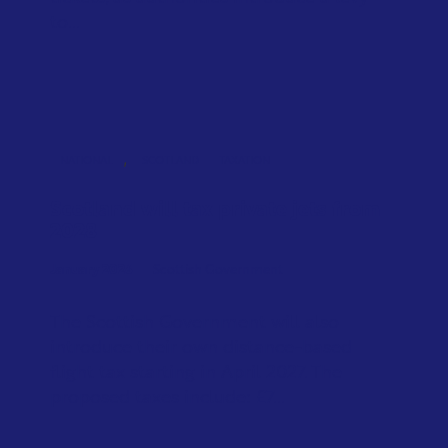
to...
,
NATIONAL
SCOTLAND
TAXATION
Scotland will tax private jets from
2028
January 2026
Scottish Government
The Scottish Government will also
introduce their own distance-based
flight tax starting in April 2027. The
proposed taxes include: £7...