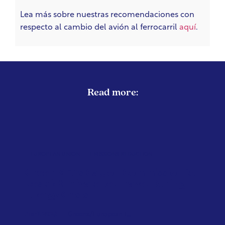
Lea más sobre nuestras recomendaciones con
respecto al cambio del avión al ferrocarril
aquí
.
Read more:
EUROPEAN UNION
EMISSIONS REDUCTION
Green MEPs Call on Commission to
Restrict Private Jet Travel During
Energy Crisis
April 2026
Greens/European F...