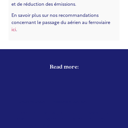
et de réduction des émissions.
En savoir plus sur nos recommandations
concernant le passage du aérien au ferroviaire
ici
.
Read more:
EUROPEAN UNION
EMISSIONS REDUCTION
Green MEPs Call on Commission to
Restrict Private Jet Travel During
Energy Crisis