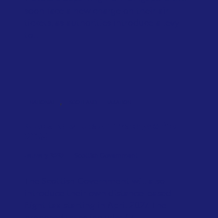
soon face a new charge on their air
tickets, as authorities introduce a levy
to...
,
NATIONAL
SCOTLAND
TAXATION
Scotland will tax private jets from
2028
January 2026
Scottish Government
The Scottish Government will also
introduce their own distance-based
flight tax starting in April 2027. The