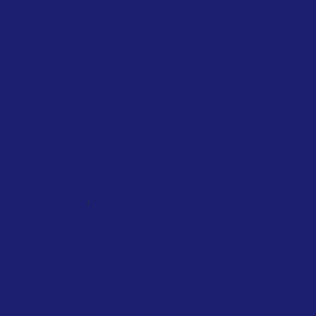
April 2026
Greens/European F...
Several MEPs from the Greens/European
Free Alliance have urged the European
Commission to introduce a temporary
EU-wide ban on non-essential...
,
NATIONAL
SINGAPORE
TAXATION
Singapore introduces air travel levy
based on distance, cabin class and
private jets
February 2026
Singapore Government
Travelers departing from Singapore will