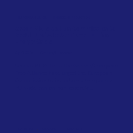
EUROPEAN UNION
EMISSIONS REDUCTION
Green MEPs Call on Commission to
Restrict Private Jet Travel During
Energy Crisis
April 2026
Greens/European F...
Several MEPs from the Greens/European
Free Alliance have urged the European
Commission to introduce a temporary
EU-wide ban on non-essential...
,
NATIONAL
SINGAPORE
TAXATION