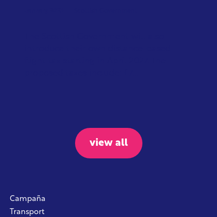
January 2026
Scottish Government
The Scottish Government will also
introduce their own distance-based
flight tax starting in April 2027. The
proposed taxes include: £7...
view all
Campaña
Transport