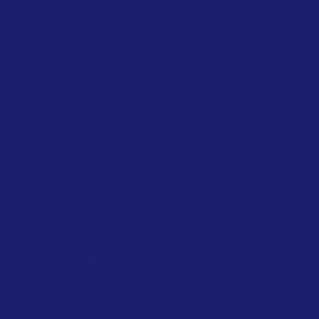
Singapore introduces air travel levy
based on distance, cabin class and
private jets
February 2026
Singapore Government
Travelers departing from Singapore will
soon face a new charge on their air
tickets, as authorities introduce a levy
to...
,
NATIONAL
SCOTLAND
TAXATION
Scotland will tax private jets from
2028