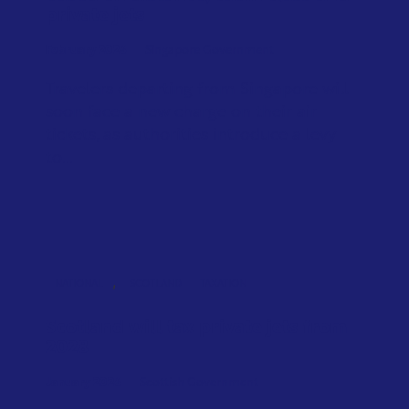
private jets
February 2026
Singapore Government
Travelers departing from Singapore will
soon face a new charge on their air
tickets, as authorities introduce a levy
to...
,
NATIONAL
SCOTLAND
TAXATION
Scotland will tax private jets from
2028
January 2026
Scottish Government