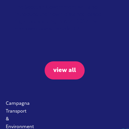
The Scottish Government will also
introduce their own distance-based
flight tax starting in April 2027. The
proposed taxes include: £7...
view all
Campagna
Transport
&
Environment