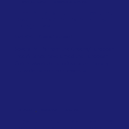
EUROPEAN UNION
EMISSIONS REDUCTION
Green MEPs Call on Commission to
Restrict Private Jet Travel During
Energy Crisis
April 2026
Greens/European F...
Several MEPs from the Greens/European
Free Alliance have urged the European
Commission to introduce a temporary
EU-wide ban on non-essential...
,
NATIONAL
SINGAPORE
TAXATION
Singapore introduces air travel levy
based on distance, cabin class and