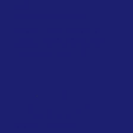
2028
January 2026
Scottish Government
The Scottish Government will also
introduce their own distance-based
flight tax starting in April 2027. The
proposed taxes include: £7...
,
NATIONAL
NETHERLANDS
TAXATION
Private jets are banned at
Eindhoven airport
January 2026
Dutch government