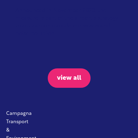
Announced in November 2023, the
measure is part of the airport’s strategy
to cut carbon dioxide emissions and
noise pollution...
view all
Campagna
Transport
&