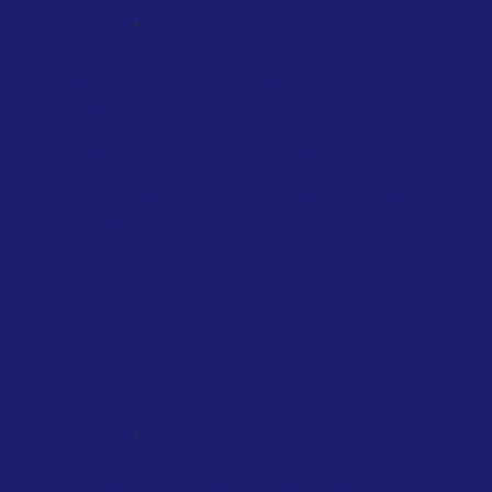
,
NATIONAL
SINGAPORE
TAXATION
Singapore introduces air travel levy
based on distance, cabin class and
private jets
February 2026
Singapore Government
Travelers departing from Singapore will
soon face a new charge on their air
tickets, as authorities introduce a levy
to...
,
NATIONAL
SCOTLAND
TAXATION
Scotland will tax private jets from