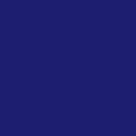
Singapore introduces air travel levy
based on distance, cabin class and
private jets
February 2026
Singapore Government
Travelers departing from Singapore will
soon face a new charge on their air
tickets, as authorities introduce a levy
to...
,
NATIONAL
SCOTLAND
TAXATION
Scotland will tax private jets from
2028