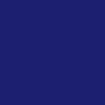
EUROPEAN UNION
EMISSIONS REDUCTION
Green MEPs Call on Commission to
Restrict Private Jet Travel During
Energy Crisis
April 2026
Greens/European F...
Several MEPs from the Greens/European
Free Alliance have urged the European
Commission to introduce a temporary
EU-wide ban on non-essential...
,
NATIONAL
SINGAPORE
TAXATION