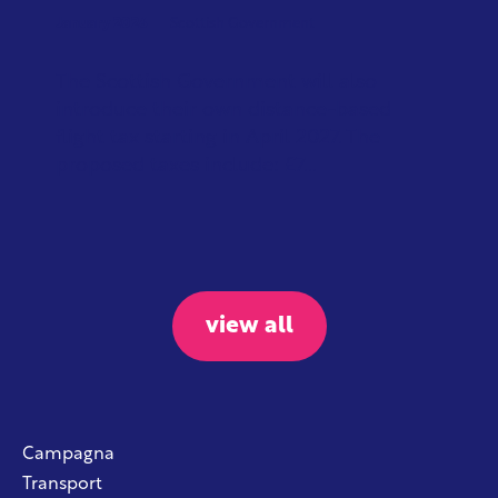
January 2026
Scottish Government
The Scottish Government will also
introduce their own distance-based
flight tax starting in April 2027. The
proposed taxes include: £7...
view all
Campagna
Transport