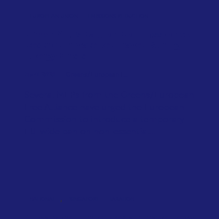
EUROPEAN UNION
EMISSIONS REDUCTION
Green MEPs Call on Commission to
Restrict Private Jet Travel During
Energy Crisis
April 2026
Greens/European F...
Several MEPs from the Greens/European
Free Alliance have urged the European
Commission to introduce a temporary
EU-wide ban on non-essential...
,
NATIONAL
SINGAPORE
TAXATION
Singapore introduces air travel levy