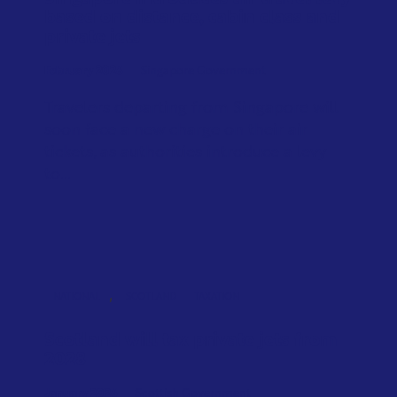
based on distance, cabin class and
private jets
February 2026
Singapore Government
Travelers departing from Singapore will
soon face a new charge on their air
tickets, as authorities introduce a levy
to...
,
NATIONAL
SCOTLAND
TAXATION
Scotland will tax private jets from
2028
January 2026
Scottish Government