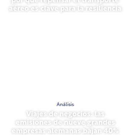
por qué repensar el transporte
aéreo es clave para la resiliencia
31 de marzo de 2026
Análisis
Viajes de negocios: las
emisiones de nueve grandes
empresas alemanas bajan 40%