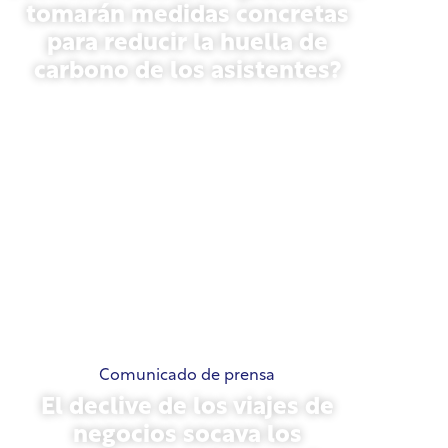
tomarán medidas concretas
para reducir la huella de
carbono de los asistentes?
13 de mayo de 2026
Comunicado de prensa
El declive de los viajes de
negocios socava los