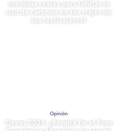
medidas reales para limitar el
uso de carbono en los trajes de
los festivaleros?
13 de mayo de 2026
Opinión
Davos 2026: ¿Pondrá fin el Foro