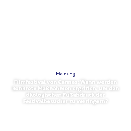
Meinung
Filmfestival von Cannes: Wann werden
konkrete Maßnahmen ergriffen, um den
ökologischen Fußabdruck der
Festivalbesucher zu verringern?
Mai 13, 2026