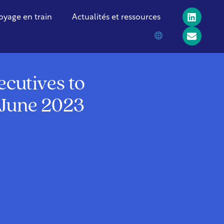
oyage en train
Actualités et ressources
ecutives to
y June 2023