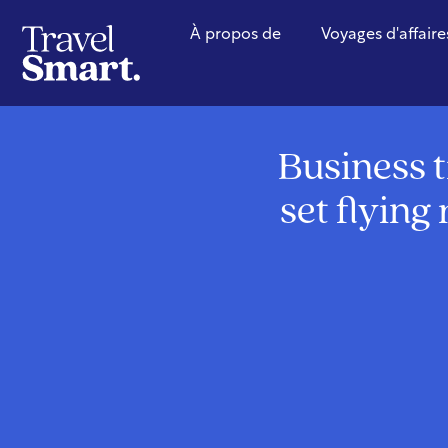
À propos de
Voyages d'affaire
Business t
set flying