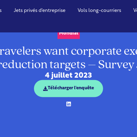
s
Jets privés d'entreprise
Vols long-courriers
V
Mondial
ravelers want corporate ex
 reduction targets – Surve
4 juillet 2023
Télécharger l'enquête