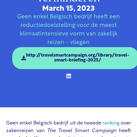
March 15, 2023
Geen enkel Belgisch bedrijf heeft een
reductiedoelstelling voor de meest
klimaatintensieve vorm van zakelijk
reizen - vliegen
http://travelsmartcampaign.org/library/travel-
smart-briefing-2023/
Geen enkel Belgisch bedrijf uit de tweede
ranking
over
zakenreizen van
The Travel Smart Campaign
heeft