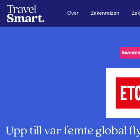
Over
Zakenreizen
Zak
Swede
Upp till var femte global f