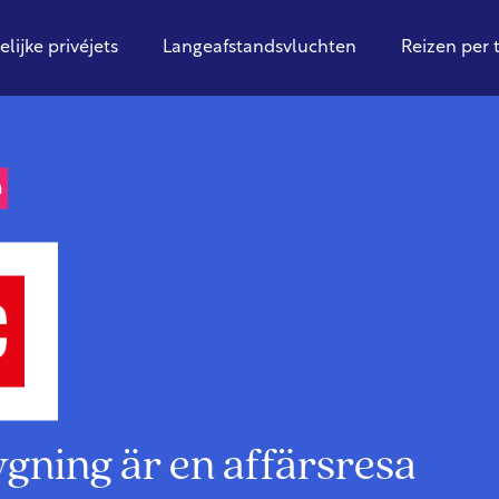
elijke privéjets
Langeafstandsvluchten
Reizen per 
n
lygning är en affärsresa