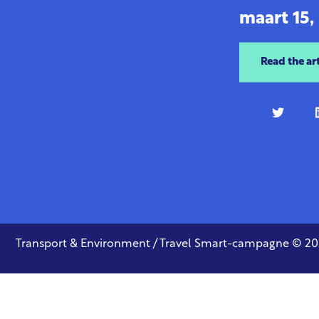
maart 15,
Read the art
Transport & Environment / Travel Smart-campagne © 2