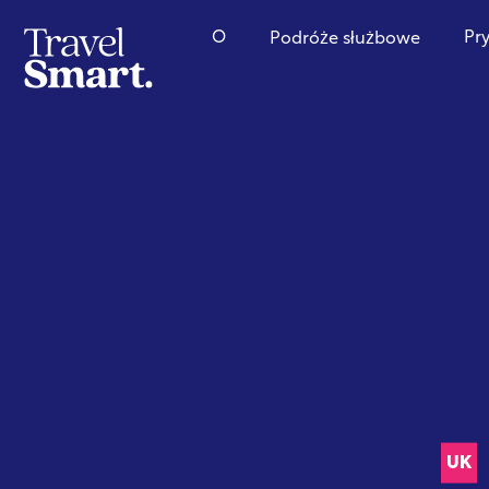
O
Pr
Podróże służbowe
UK