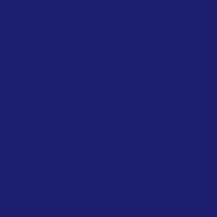
Green MEPs Call on Commission to
Restrict Private Jet Travel During
Energy Crisis
April 2026
Greens/European F...
Several MEPs from the Greens/European
Free Alliance have urged the European
Commission to introduce a temporary
EU-wide ban on non-essential...
,
NATIONAL
SINGAPORE
TAXATION
Singapore introduces air travel levy
based on distance, cabin class and
private jets