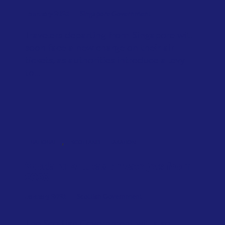
February 2026
Singapore Government
Travelers departing from Singapore will
soon face a new charge on their air
tickets, as authorities introduce a levy
to...
,
NATIONAL
SCOTLAND
TAXATION
Scotland will tax private jets from
2028
January 2026
Scottish Government
The Scottish Government will also