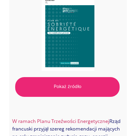
Pokaż źródło
W ramach Planu Trzeźwości Energetycznej
Rząd
francuski przyjął szereg rekomendacji mających