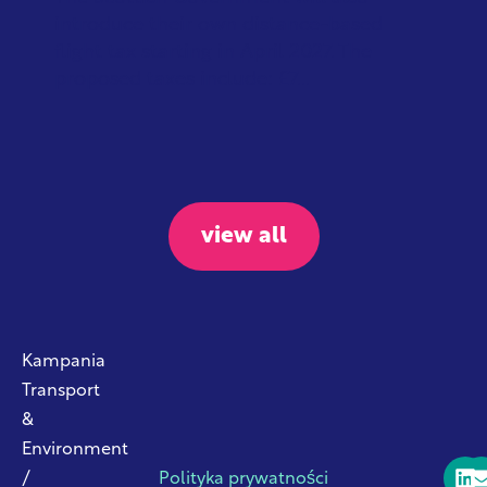
introduce their own distance-based
flight tax starting in April 2027. The
proposed taxes include: £7...
view all
Kampania
Transport
&
Environment
/
Polityka prywatności