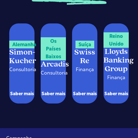
Reino
Os
Unido
Alemanha
Suíça
Países
Lloyds
Simon-
Swiss
Baixos
Banking
Kucher
Re
Arcadis
Group
Consultoria
Finança
Consultoria
Finança
Saber mais
Saber mais
Saber mais
Saber mais