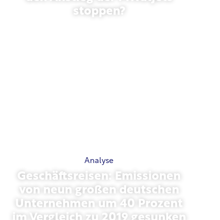
stoppen?
27. Januar 2026
Analyse
Geschäftsreisen: Emissionen
von neun großen deutschen
Unternehmen um 40 Prozent
im Vergleich zu 2019 gesunken