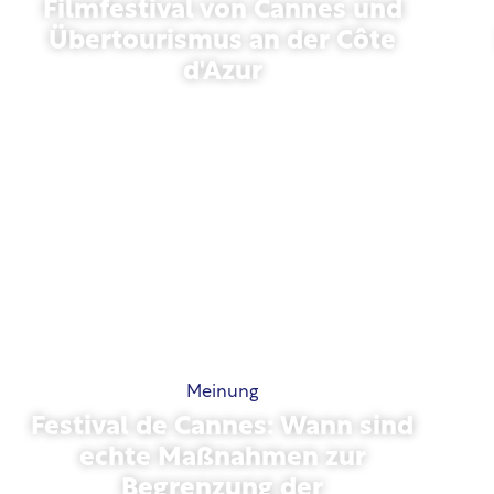
Filmfestival von Cannes und
Übertourismus an der Côte
d'Azur
Mai 21, 2026
Meinung
Festival de Cannes: Wann sind
echte Maßnahmen zur
Begrenzung der