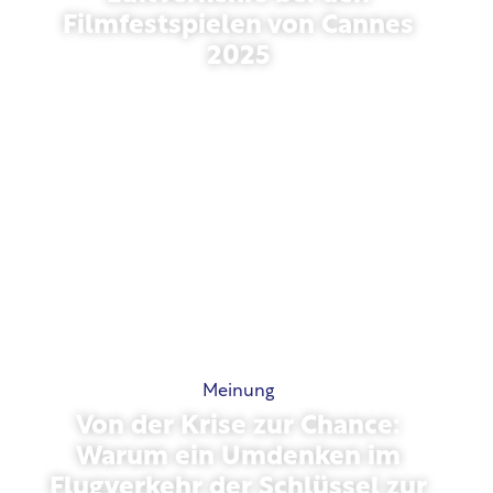
Filmfestspielen von Cannes
2025
Mai 13, 2026
Meinung
Von der Krise zur Chance:
Warum ein Umdenken im
Flugverkehr der Schlüssel zur