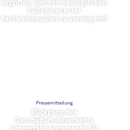
ergriffen, um den ökologischen
Fußabdruck der
Festivalbesucher zu verringern?
Mai 13, 2026
Pressemitteilung
Rückgang des
Geschäftsreiseverkehrs
untergräbt Argumente für