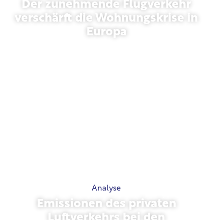
Der zunehmende Flugverkehr
verschärft die Wohnungskrise in
Europa
10. Juli 2026
Analyse
Emissionen des privaten
Luftverkehrs bei den