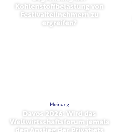
Kohlenstoffbelastung von
Festivalteilnehmern zu
ergreifen?
Mai 13, 2026
Meinung
Davos 2026: Wird das
Weltwirtschaftsforum jemals
den Anstieg der Privatjets