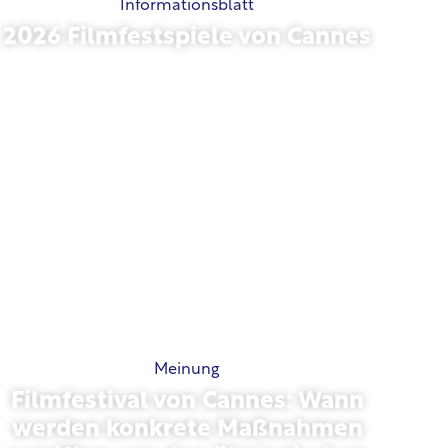
Informationsblatt
2026 Filmfestspiele von Cannes
Mai 15, 2026
Meinung
Filmfestival von Cannes: Wann
werden konkrete Maßnahmen