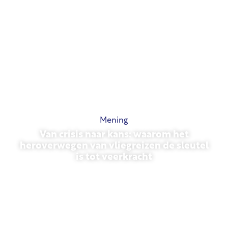
Mening
Van crisis naar kans: waarom het
heroverwegen van vliegreizen de sleutel
is tot veerkracht
31 maart 2026