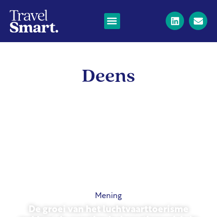
Deens
Mening
De groei van het luchtvaarttoerisme