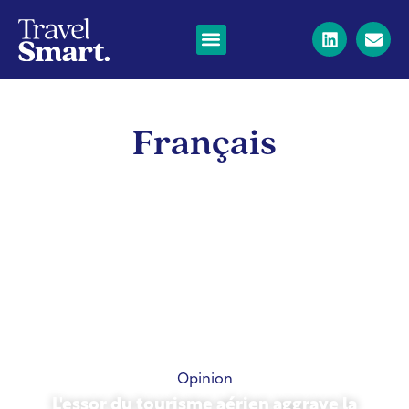
Français
Opinion
L'essor du tourisme aérien aggrave la