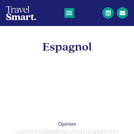
Espagnol
Opinion
L'essor du tourisme aérien aggrave la