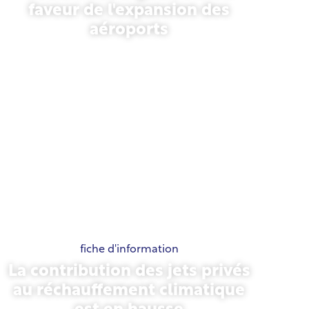
faveur de l'expansion des
aéroports
13 novembre 2025
fiche d'information
La contribution des jets privés
au réchauffement climatique