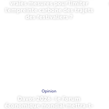
vraies mesures pour limiter
l'empreinte carbone des trajets
des festivaliers ?
13 mai 2026
Opinion
Davos 2026 : le Forum
économique mondial mettra-t-