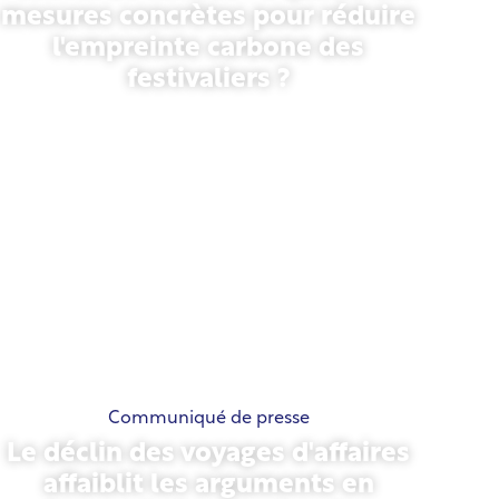
mesures concrètes pour réduire
l'empreinte carbone des
festivaliers ?
13 mai 2026
Communiqué de presse
Le déclin des voyages d'affaires
affaiblit les arguments en