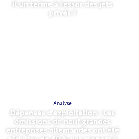
il un terme à l'essor des jets
privés ?
27 janvier 2026
Analyse
Dépenses d'exploitation : Les
émissions de neuf grandes
entreprises allemandes ont été