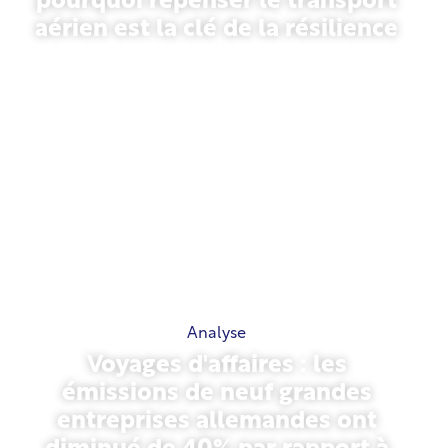
pourquoi repenser le transport
aérien est la clé de la résilience
31 mars 2026
Analyse
Voyages d'affaires : les
émissions de neuf grandes
entreprises allemandes ont