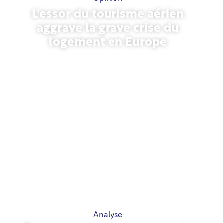
L'essor du tourisme aérien
aggrave la grave crise du
logement en Europe
10 juillet 2026
Analyse