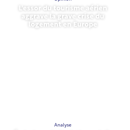
L'essor du tourisme aérien
aggrave la grave crise du
logement en Europe
10 juillet 2026
Analyse