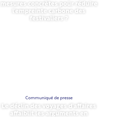
mesures concrètes pour réduire
l'empreinte carbone des
festivaliers ?
13 mai 2026
Communiqué de presse
Le déclin des voyages d'affaires
affaiblit les arguments en