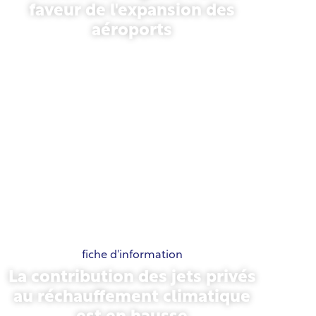
faveur de l'expansion des
aéroports
13 novembre 2025
fiche d'information
La contribution des jets privés
au réchauffement climatique