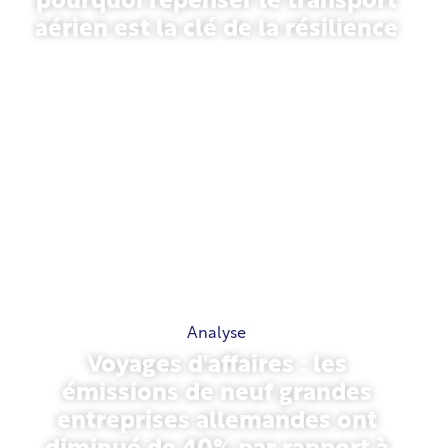
pourquoi repenser le transport
aérien est la clé de la résilience
31 mars 2026
Analyse
Voyages d'affaires : les
émissions de neuf grandes
entreprises allemandes ont