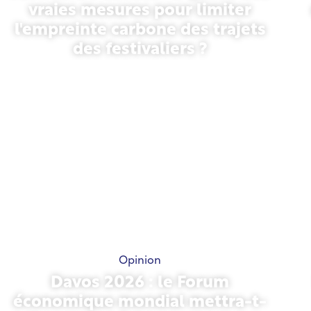
vraies mesures pour limiter
l'empreinte carbone des trajets
des festivaliers ?
13 mai 2026
Opinion
Davos 2026 : le Forum
économique mondial mettra-t-