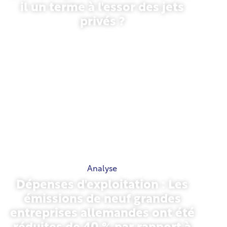
il un terme à l'essor des jets
privés ?
27 janvier 2026
Analyse
Dépenses d'exploitation : Les
émissions de neuf grandes
entreprises allemandes ont été