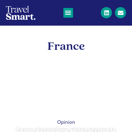
France
Opinion
L'essor du tourisme aérien aggrave la