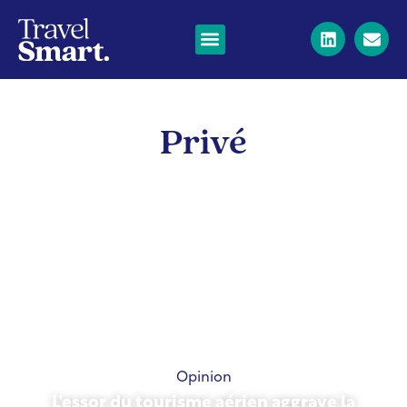
Privé
Opinion
L'essor du tourisme aérien aggrave la