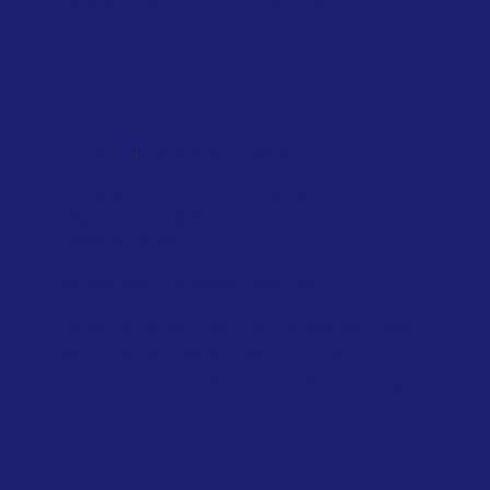
EU-wide ban on non-essential...
,
NATIONAL
SINGAPORE
TAXATION
Singapore introduces air travel levy
based on distance, cabin class and
private jets
February 2026
Singapore Government
Travelers departing from Singapore will
soon face a new charge on their air
tickets, as authorities introduce a levy
to...