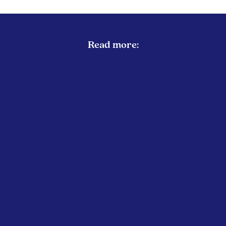
Read more:
EUROPEAN UNION
EMISSIONS REDUCTION
Green MEPs Call on Commission to
Restrict Private Jet Travel During
Energy Crisis
April 2026
Greens/European F...
Several MEPs from the Greens/European
Free Alliance have urged the European
Commission to introduce a temporary