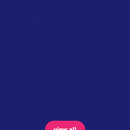
,
NATIONAL
SCOTLAND
TAXATION
Scotland will tax private jets from
2028
January 2026
Scottish Government
The Scottish Government will also
introduce their own distance-based
flight tax starting in April 2027. The
proposed taxes include: £7...
view all