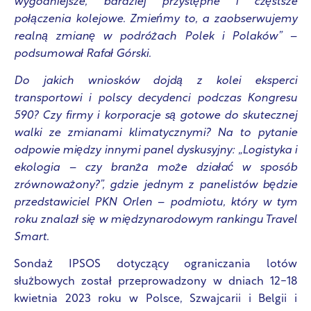
wygodniejsze, bardziej przystępne i częstsze
połączenia kolejowe. Zmieńmy to, a zaobserwujemy
realną zmianę w podróżach Polek i Polaków” –
podsumował Rafał Górski.
Do jakich wniosków dojdą z kolei eksperci
transportowi i polscy decydenci podczas Kongresu
590? Czy firmy i korporacje są gotowe do skutecznej
walki ze zmianami klimatycznymi? Na to pytanie
odpowie między innymi panel dyskusyjny: „Logistyka i
ekologia – czy branża może działać w sposób
zrównoważony?”, gdzie jednym z panelistów będzie
przedstawiciel PKN Orlen – podmiotu, który w tym
roku znalazł się w międzynarodowym rankingu Travel
Smart.
Sondaż IPSOS dotyczący ograniczania lotów
służbowych został przeprowadzony w dniach 12-18
kwietnia 2023 roku w Polsce, Szwajcarii i Belgii i