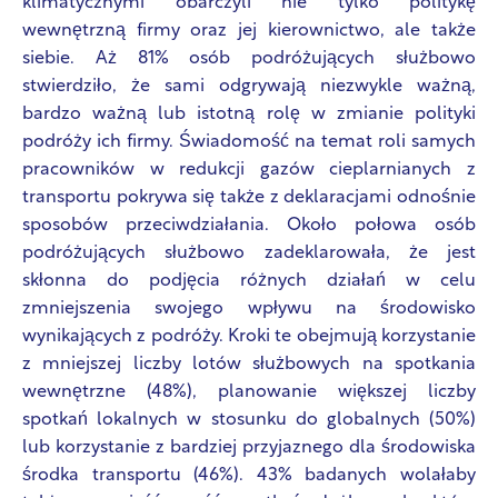
klimatycznymi obarczyli nie tylko politykę
wewnętrzną firmy oraz jej kierownictwo, ale także
siebie. Aż 81% osób podróżujących służbowo
stwierdziło, że sami odgrywają niezwykle ważną,
bardzo ważną lub istotną rolę w zmianie polityki
podróży ich firmy. Świadomość na temat roli samych
pracowników w redukcji gazów cieplarnianych z
transportu pokrywa się także z deklaracjami odnośnie
sposobów przeciwdziałania. Około połowa osób
podróżujących służbowo zadeklarowała, że jest
skłonna do podjęcia różnych działań w celu
zmniejszenia swojego wpływu na środowisko
wynikających z podróży. Kroki te obejmują korzystanie
z mniejszej liczby lotów służbowych na spotkania
wewnętrzne (48%), planowanie większej liczby
spotkań lokalnych w stosunku do globalnych (50%)
lub korzystanie z bardziej przyjaznego dla środowiska
środka transportu (46%). 43% badanych wolałaby