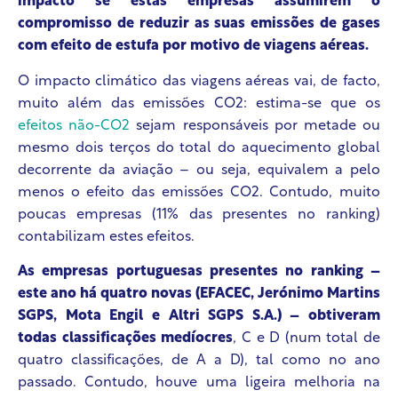
impacto se estas empresas assumirem o
compromisso de reduzir as suas emissões de gases
com efeito de estufa por motivo de viagens aéreas.
O impacto climático das viagens aéreas vai, de facto,
muito além das emissões CO
2
: estima-se que os
efeitos não-CO
2
sejam responsáveis por metade ou
mesmo dois terços do total do aquecimento global
decorrente da aviação – ou seja, equivalem a pelo
menos o efeito das emissões CO
2
. Contudo, muito
poucas empresas (11% das presentes no ranking)
contabilizam estes efeitos.
As empresas portuguesas presentes no ranking –
este ano há quatro novas (EFACEC, Jerónimo Martins
SGPS, Mota Engil e Altri SGPS S.A.) – obtiveram
todas classificações medíocres
, C e D (num total de
quatro classificações, de A a D), tal como no ano
passado. Contudo, houve uma ligeira melhoria na