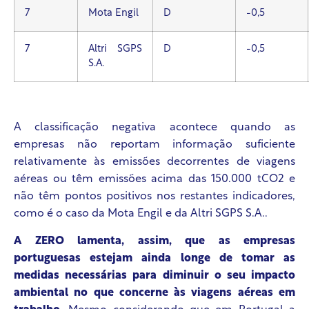
7
Mota Engil
D
-0,5
7
Altri SGPS
D
-0,5
S.A.
A classificação negativa acontece quando as
empresas não reportam informação suficiente
relativamente às emissões decorrentes de viagens
aéreas ou têm emissões acima das 150.000 tCO
2
e
não têm pontos positivos nos restantes indicadores,
como é o caso da Mota Engil e da Altri SGPS S.A..
A ZERO lamenta, assim, que as empresas
portuguesas estejam ainda longe de tomar as
medidas necessárias para diminuir o seu impacto
ambiental no que concerne às viagens aéreas em