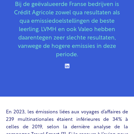
Bij de geëvalueerde Franse bedrijven is
Crédit Agricole zowel qua resultaten als
qua emissiedoelstellingen de beste
leerling. LVMH en ook Valeo hebben
daarentegen zeer slechte resultaten,
vanwege de hogere emissies in deze
periode.
En 2023, les émissions liées aux voyages d’affaires de
239 multinationales étaient inférieures de 34% à
celles de 2019, selon la dernière analyse de la