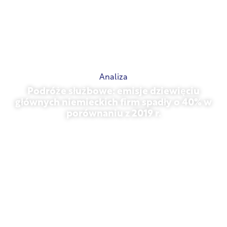
Analiza
Podróże służbowe: emisje dziewięciu
głównych niemieckich firm spadły o 40% w
porównaniu z 2019 r.
27 października 2025 r.