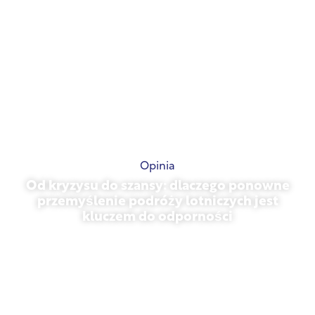
Opinia
Od kryzysu do szansy: dlaczego ponowne
przemyślenie podróży lotniczych jest
kluczem do odporności
31 marca 2026 r.