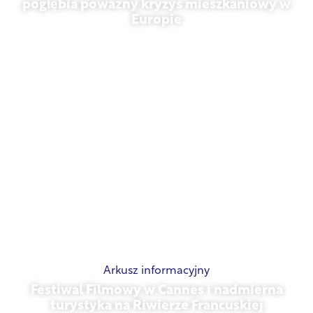
pogłębia poważny kryzys mieszkaniowy w
Europie
10 lipca 2026 r.
Arkusz informacyjny
Festiwal Filmowy w Cannes i nadmierna
turystyka na Riwierze Francuskiej