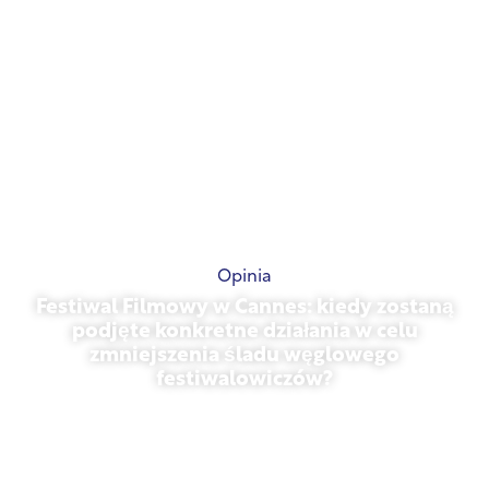
Opinia
Festiwal Filmowy w Cannes: kiedy zostaną
podjęte konkretne działania w celu
zmniejszenia śladu węglowego
festiwalowiczów?
13 maja 2026 r.