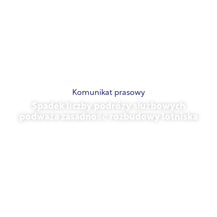
Komunikat prasowy
Spadek liczby podróży służbowych
podważa zasadność rozbudowy lotniska
listopad 13, 2025