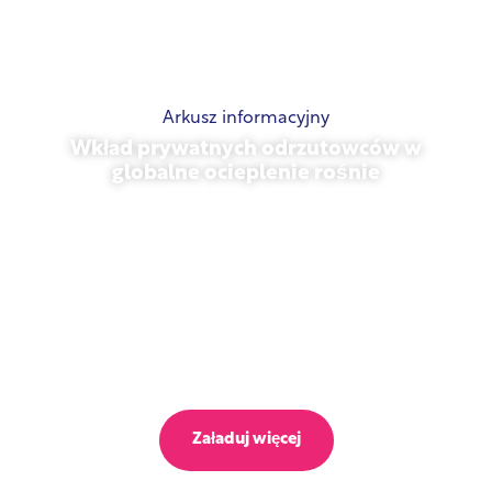
Arkusz informacyjny
Wkład prywatnych odrzutowców w
globalne ocieplenie rośnie
23 października 2025 r.
Załaduj więcej