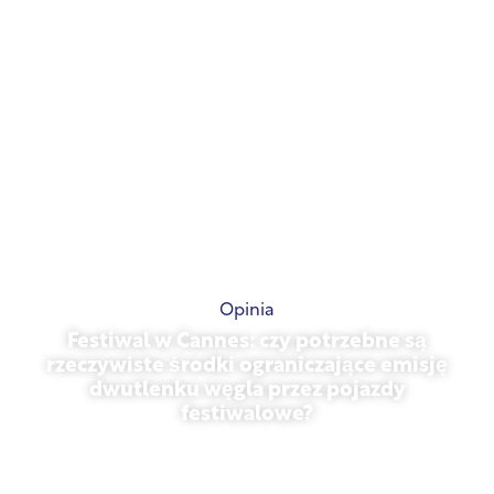
Opinia
Festiwal w Cannes: czy potrzebne są
rzeczywiste środki ograniczające emisję
dwutlenku węgla przez pojazdy
festiwalowe?
13 maja 2026 r.