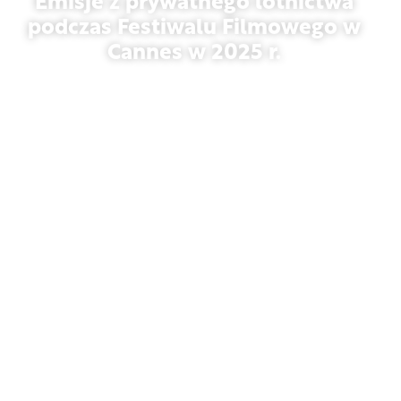
Emisje z prywatnego lotnictwa
podczas Festiwalu Filmowego w
Cannes w 2025 r.
13 maja 2026 r.
Opinia
Od kryzysu do szansy: dlaczego
ponowne przemyślenie