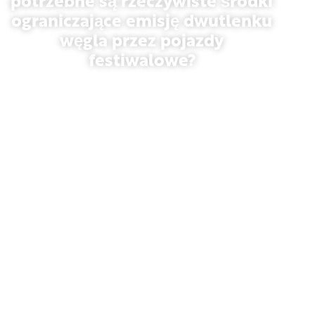
potrzebne są rzeczywiste środki
ograniczające emisję dwutlenku
węgla przez pojazdy
festiwalowe?
13 maja 2026 r.
Opinia
Davos 2026: Czy Światowe
Forum Ekonomiczne