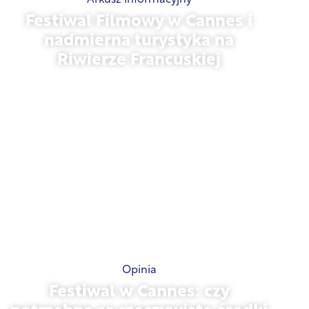
Festiwal Filmowy w Cannes i
nadmierna turystyka na
Riwierze Francuskiej
21 maja 2026 r.
Opinia
Festiwal w Cannes: czy