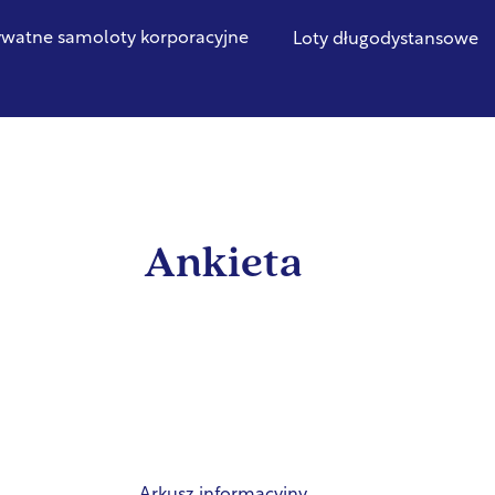
ywatne samoloty korporacyjne
Loty długodystansowe
Ankieta
Arkusz informacyjny