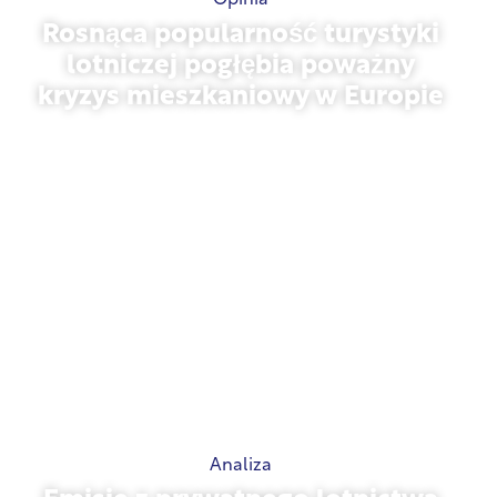
Rosnąca popularność turystyki
lotniczej pogłębia poważny
kryzys mieszkaniowy w Europie
10 lipca 2026 r.
Analiza