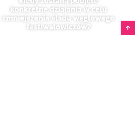
kiedy zostaną podjęte
konkretne działania w celu
zmniejszenia śladu węglowego
festiwalowiczów?
13 maja 2026 r.
Komunikat prasowy
Spadek liczby podróży