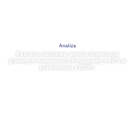
Analiza
Podróże służbowe: emisje dziewięciu
głównych niemieckich firm spadły o 40% w
porównaniu z 2019 r.
27 października 2025 r.