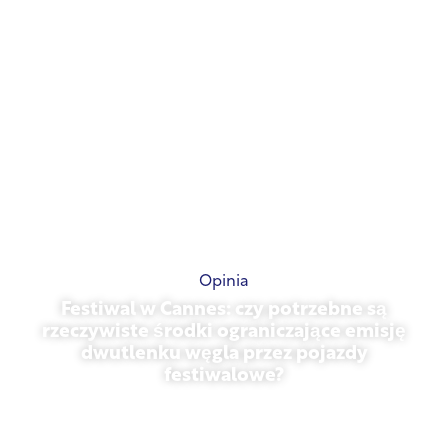
Opinia
Festiwal w Cannes: czy potrzebne są
rzeczywiste środki ograniczające emisję
dwutlenku węgla przez pojazdy
festiwalowe?
13 maja 2026 r.