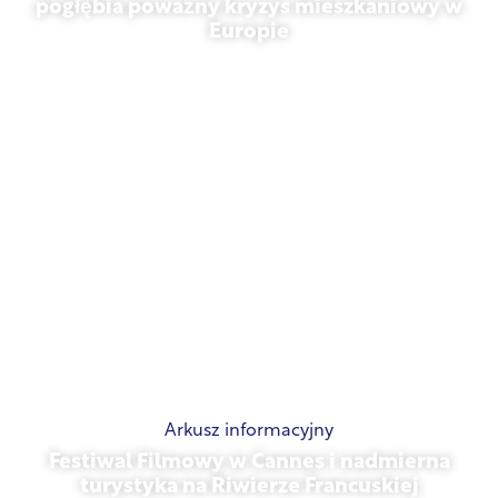
pogłębia poważny kryzys mieszkaniowy w
Europie
10 lipca 2026 r.
Arkusz informacyjny
Festiwal Filmowy w Cannes i nadmierna
turystyka na Riwierze Francuskiej