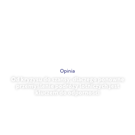
Opinia
Od kryzysu do szansy: dlaczego ponowne
przemyślenie podróży lotniczych jest
kluczem do odporności
31 marca 2026 r.