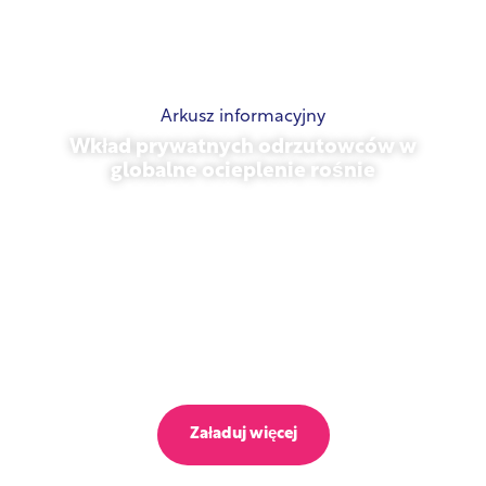
Arkusz informacyjny
Wkład prywatnych odrzutowców w
globalne ocieplenie rośnie
23 października 2025 r.
Załaduj więcej