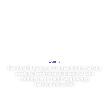
Opinia
Festiwal Filmowy w Cannes: kiedy zostaną
podjęte konkretne działania w celu
zmniejszenia śladu węglowego
festiwalowiczów?
13 maja 2026 r.