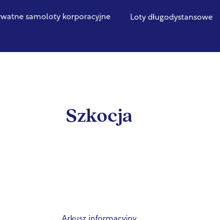
ywatne samoloty korporacyjne
Loty długodystansowe
Szkocja
Arkusz informacyjny