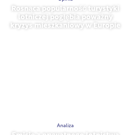
Rosnąca popularność turystyki
lotniczej pogłębia poważny
kryzys mieszkaniowy w Europie
10 lipca 2026 r.
Analiza