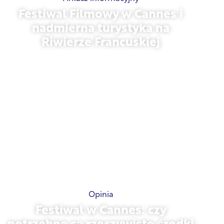
Festiwal Filmowy w Cannes i
nadmierna turystyka na
Riwierze Francuskiej
21 maja 2026 r.
Opinia
Festiwal w Cannes: czy