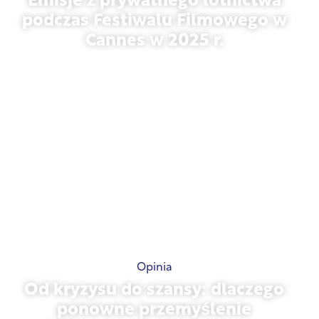
Emisje z prywatnego lotnictwa
podczas Festiwalu Filmowego w
Cannes w 2025 r.
13 maja 2026 r.
Opinia
Od kryzysu do szansy: dlaczego
ponowne przemyślenie