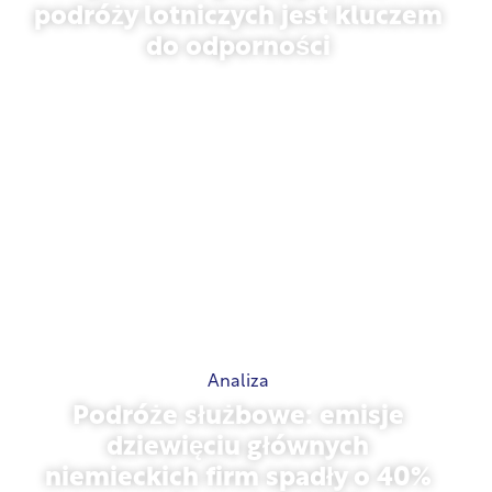
podróży lotniczych jest kluczem
do odporności
31 marca 2026 r.
Analiza
Podróże służbowe: emisje
dziewięciu głównych
niemieckich firm spadły o 40%