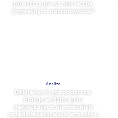
powstrzyma wzrost liczby
prywatnych odrzutowców?
styczeń 27, 2026
Analiza
Działalność gospodarcza:
Emisje w dziesięciu
największych niemieckich
przedsiębiorstwach wzrosły o