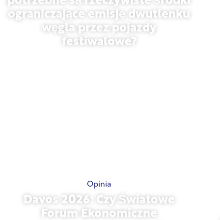
potrzebne są rzeczywiste środki
ograniczające emisję dwutlenku
węgla przez pojazdy
festiwalowe?
13 maja 2026 r.
Opinia
Davos 2026: Czy Światowe
Forum Ekonomiczne