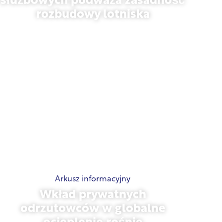
służbowych podważa zasadność
rozbudowy lotniska
listopad 13, 2025
Arkusz informacyjny
Wkład prywatnych
odrzutowców w globalne