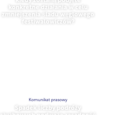
kiedy zostaną podjęte
konkretne działania w celu
zmniejszenia śladu węglowego
festiwalowiczów?
13 maja 2026 r.
Komunikat prasowy
Spadek liczby podróży