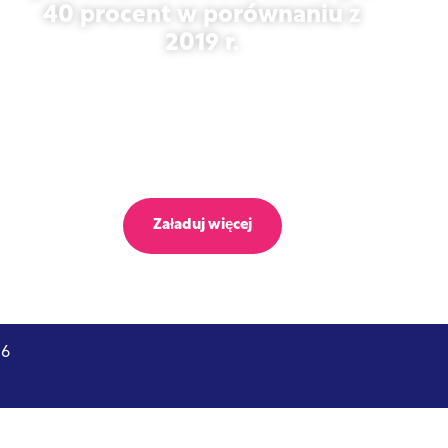
40 procent w porównaniu z
2019 r.
27 października 2025 r.
Załaduj więcej
26