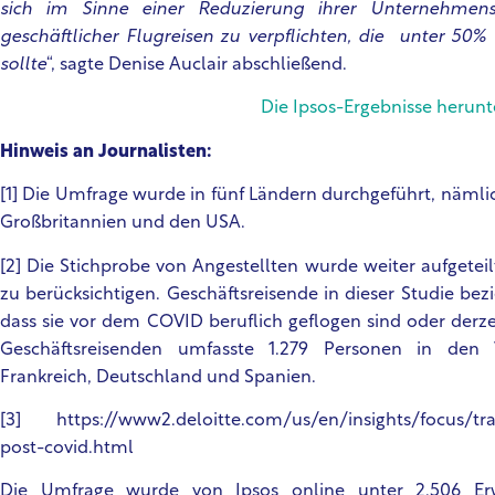
sich im Sinne einer Reduzierung ihrer Unternehmens
geschäftlicher Flugreisen zu verpflichten, die unter 50
sollte
“, sagte Denise Auclair abschließend.
Die Ipsos-Ergebnisse herun
Hinweis an Journalisten:
[1]
Die Umfrage wurde in fünf Ländern durchgeführt, nämlic
Großbritannien und den USA.
[2] Die Stichprobe von Angestellten wurde weiter aufgeteil
zu berücksichtigen. Geschäftsreisende in dieser Studie bez
dass sie vor dem COVID beruflich geflogen sind oder derzei
Geschäftsreisenden umfasste 1.279 Personen in den Ve
Frankreich, Deutschland und Spanien.
[3] https://www2.deloitte.com/us/en/insights/focus/tran
post-covid.html
Die Umfrage wurde von Ipsos online unter 2.506 Er