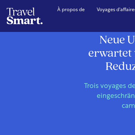
À propos de
Voyages d'affaire
Neue U
erwartet
Reduz
Trois voyages d
eingeschrän
cam