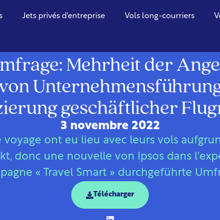
s
Jets privés d'entreprise
Vols long-courriers
V
Autriche
mfrage: Mehrheit der Anges
 von Unternehmensführung 
ierung geschäftlicher Flug
3 novembre 2022
e voyage ont eu lieu avec leurs vols aufgr
kt, donc une nouvelle von Ipsos dans l'expé
pagne « Travel Smart » durchgeführte Umfr
Télécharger