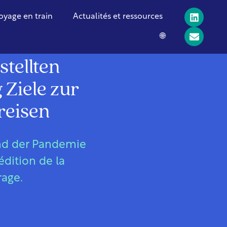
oyage en train
Actualités et ressources
🌐
tellten
Ziele zur
reisen
und der Pandemie
dition de la
age.