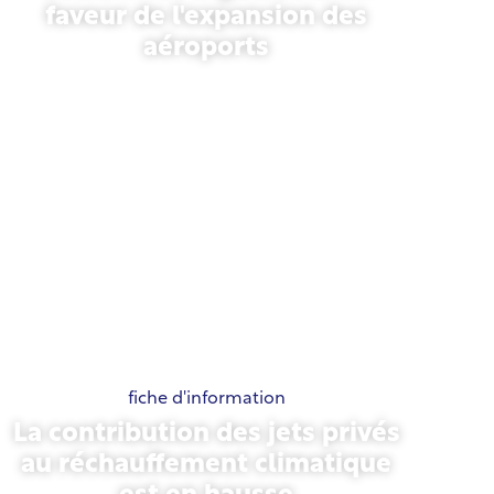
faveur de l'expansion des
aéroports
13 novembre 2025
fiche d'information
La contribution des jets privés
au réchauffement climatique