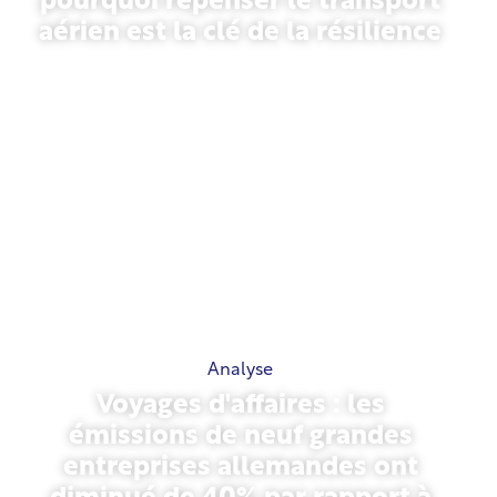
pourquoi repenser le transport
aérien est la clé de la résilience
31 mars 2026
Analyse
Voyages d'affaires : les
émissions de neuf grandes
entreprises allemandes ont