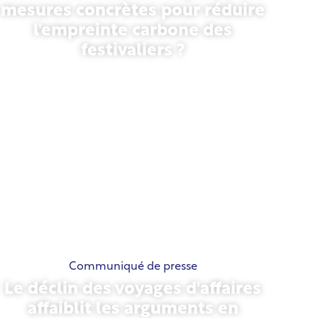
mesures concrètes pour réduire
l'empreinte carbone des
festivaliers ?
13 mai 2026
Communiqué de presse
Le déclin des voyages d'affaires
affaiblit les arguments en