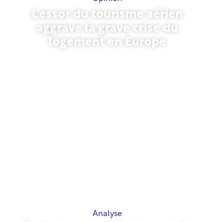
L'essor du tourisme aérien
aggrave la grave crise du
logement en Europe
10 juillet 2026
Analyse