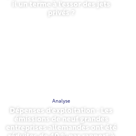
il un terme à l'essor des jets
privés ?
27 janvier 2026
Analyse
Dépenses d'exploitation : Les
émissions de neuf grandes
entreprises allemandes ont été