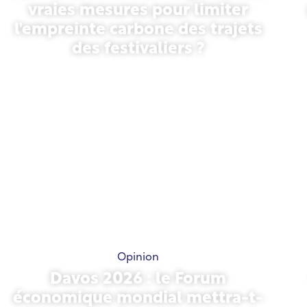
vraies mesures pour limiter
l'empreinte carbone des trajets
des festivaliers ?
13 mai 2026
Opinion
Davos 2026 : le Forum
économique mondial mettra-t-