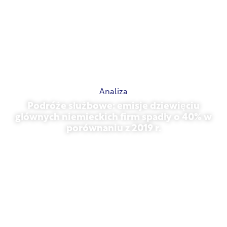
Analiza
Podróże służbowe: emisje dziewięciu
głównych niemieckich firm spadły o 40% w
porównaniu z 2019 r.
27 października 2025 r.