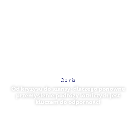
Opinia
Od kryzysu do szansy: dlaczego ponowne
przemyślenie podróży lotniczych jest
kluczem do odporności
31 marca 2026 r.