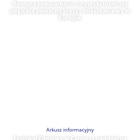
Rosnąca popularność turystyki lotniczej
pogłębia poważny kryzys mieszkaniowy w
Europie
10 lipca 2026 r.
Arkusz informacyjny
Festiwal Filmowy w Cannes i nadmierna