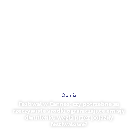
Opinia
Festiwal w Cannes: czy potrzebne są
rzeczywiste środki ograniczające emisję
dwutlenku węgla przez pojazdy
festiwalowe?
13 maja 2026 r.