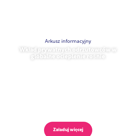
Arkusz informacyjny
Wkład prywatnych odrzutowców w
globalne ocieplenie rośnie
23 października 2025 r.
Załaduj więcej