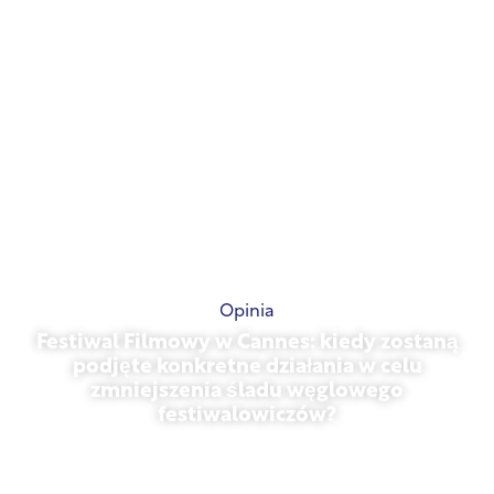
Opinia
Festiwal Filmowy w Cannes: kiedy zostaną
podjęte konkretne działania w celu
zmniejszenia śladu węglowego
festiwalowiczów?
13 maja 2026 r.