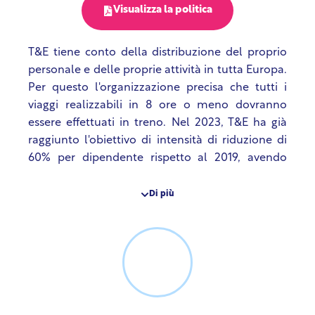
Visualizza la politica
T&E tiene conto della distribuzione del proprio
personale e delle proprie attività in tutta Europa.
Per questo l'organizzazione precisa che tutti i
viaggi realizzabili in 8 ore o meno dovranno
essere effettuati in treno. Nel 2023, T&E ha già
raggiunto l'obiettivo di intensità di riduzione di
60% per dipendente rispetto al 2019, avendo
aumentato il proprio personale di 300%.
Quest’anno, T&E si è fissata l’obiettivo assoluto di
Di più
fare un ulteriore passo avanti nel ridurre
l’impatto climatico derivante dal volo. L’obiettivo
di T&E è ridurre le emissioni dei viaggi aerei in
termini assoluti entro il 20% nel 2024 rispetto al
riferimento del 2019. Per facilitare il
raggiungimento di questo obiettivo, la travel