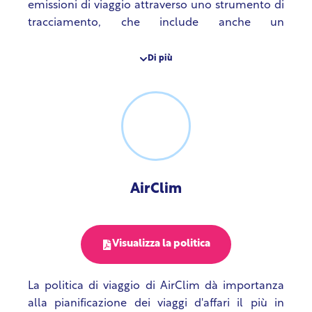
emissioni di viaggio attraverso uno strumento di
tracciamento, che include anche un
moltiplicatore non-CO2, in modo da poter
effettuare un'analisi annuale e valutare come
Di più
ridurre ulteriormente le proprie emissioni.
Danno inoltre importanza alla trasparenza nel
segnalare le proprie emissioni. L’AEF ridurrà i
viaggi aerei, darà priorità al treno per le brevi
distanze e promuoverà opzioni virtuali per la
maggior parte delle riunioni.
AirClim
Visualizza la politica
La politica di viaggio di AirClim dà importanza
alla pianificazione dei viaggi d'affari il più in