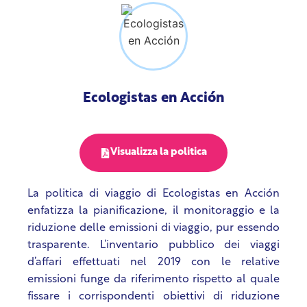
l'impostazione predefinita per qualsiasi viaggio
fino a 8 ore. Quando il tempo di viaggio è più
lungo, il dipendente deve prima interrogarsi
sulla necessità del viaggio e utilizzare l'aereo
solo quando lo ritiene realmente necessario.
ECODES ha l’obiettivo ambizioso di ridurre le
Ecologistas en Acción
emissioni dei viaggi aerei di 50% rispetto ai livelli
del 2019 entro il 2024. L’organizzazione ha
segnalato le emissioni dei viaggi aerei dal 2007.
Visualizza la politica
La politica di viaggio di Ecologistas en Acción
enfatizza la pianificazione, il monitoraggio e la
riduzione delle emissioni di viaggio, pur essendo
trasparente. L’inventario pubblico dei viaggi
d’affari effettuati nel 2019 con le relative
emissioni funge da riferimento rispetto al quale
fissare i corrispondenti obiettivi di riduzione