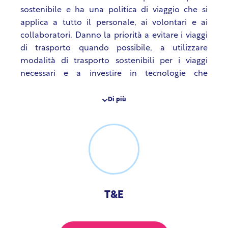
sostenibile e ha una politica di viaggio che si
applica a tutto il personale, ai volontari e ai
collaboratori. Danno la priorità a evitare i viaggi
di trasporto quando possibile, a utilizzare
modalità di trasporto sostenibili per i viaggi
necessari e a investire in tecnologie che
facilitano la comunicazione online e il lavoro a
distanza. Scoraggiano l’uso di auto private o taxi
Di più
e danno priorità agli spostamenti a piedi, in
bicicletta e ai trasporti pubblici per gli
spostamenti locali e nel Regno Unito. Usano il
viaggio aereo solo in circostanze eccezionali,
dopo aver esaurito tutte le altre alternative
sostenibili.
T&E