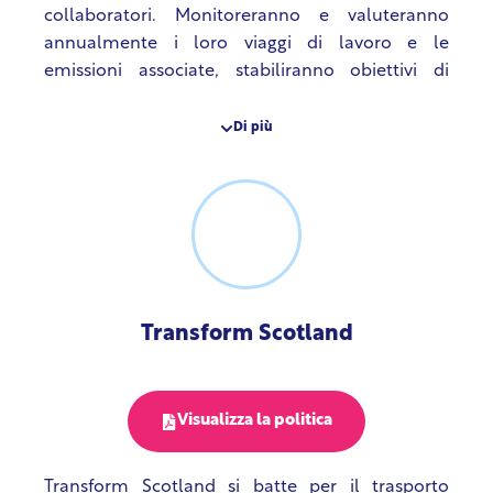
collaboratori. Monitoreranno e valuteranno
annualmente i loro viaggi di lavoro e le
emissioni associate, stabiliranno obiettivi di
riduzione delle emissioni e terranno un rapporto
continuo per garantire la trasparenza. Daranno
Di più
la priorità alle attività virtuali rispetto ai viaggi
fisici e, quando viaggiare sarà inevitabile,
sceglieranno il treno, per quanto possibile.
Organizzeranno iniziative periodiche per il
personale e le parti interessate per incoraggiare
la mobilità sostenibile. Raccomandazioni sugli
strumenti per rendere i viaggi più sostenibili
Transform Scotland
sono incluse anche nella travel policy di
Ecounion.
Visualizza la politica
Transform Scotland si batte per il trasporto