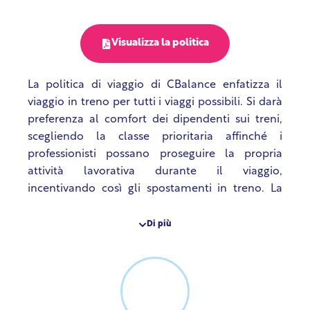
Visualizza la politica
La politica di viaggio di CBalance enfatizza il
viaggio in treno per tutti i viaggi possibili. Si darà
preferenza al comfort dei dipendenti sui treni,
scegliendo la classe prioritaria affinché i
professionisti possano proseguire la propria
attività lavorativa durante il viaggio,
incentivando così gli spostamenti in treno. La
politica di viaggio di CBalance include anche la
priorità di alloggi sostenibili e luoghi ben
Di più
collegati per evitare viaggi extra. Nel caso in cui il
viaggio aereo diventi inevitabile, i professionisti
devono prendere voli economici.