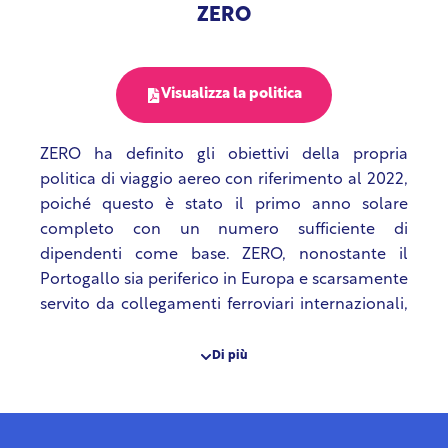
policy stabilisce un budget per l’impatto
ZERO
climatico per dipartimento (tenendo conto sia
degli impatti CO2 che di quelli non CO2
dell’aviazione) e fornisce l’albero decisionale
Visualizza la politica
Travel Smart per supportare la pianificazione dei
viaggi.
ZERO ha definito gli obiettivi della propria
politica di viaggio aereo con riferimento al 2022,
poiché questo è stato il primo anno solare
completo con un numero sufficiente di
dipendenti come base. ZERO, nonostante il
Portogallo sia periferico in Europa e scarsamente
servito da collegamenti ferroviari internazionali,
si impegna nel 2023 a ridurre di almeno 15% le
emissioni medie di GHG dei viaggi aerei per
Di più
dipendente, ma puntando a raggiungere -20%; e
nel 2025 si impegna a -25%, puntando a -40%.
Tra le linee guida della politica vanno