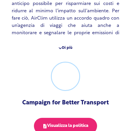
anticipo possibile per risparmiare sui costi e
ridurre al minimo l'impatto sull'ambiente. Per
fare ciò, AirClim utilizza un accordo quadro con
un’agenzia di viaggi che aiuta anche a
monitorare e segnalare le proprie emissioni di
CO2. Per quanto possibile, i viaggi saranno
sostituiti da incontri telefonici, videoconferenze
Di più
o simili, e i viaggi aerei con autobus, nave o
treno. Di norma i voli possono essere presi in
considerazione solo quando il tempo totale di
viaggio di sola andata supera le sei ore per mezzi
di trasporto alternativi. AirClim darà priorità
all'uso dei trasporti pubblici, delle biciclette, del
car pooling, degli eco-taxi e/o delle eco-auto
Campaign for Better Transport
quando necessario.
Visualizza la politica