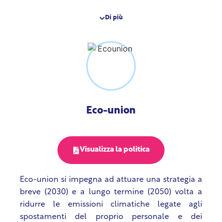
delle emissioni. In pratica, i dipendenti di
Ecologistas viaggiano raramente, se non mai, in
Di più
aereo. Si impegnano inoltre a essere proattivi nel
sensibilizzare le altre parti interessate – sociali,
economiche, istituzionali, ecc. – sugli impatti
socio-ambientali dei mezzi di trasporto più
inquinanti, in particolare l’aviazione.
Eco-union
Visualizza la politica
Eco-union si impegna ad attuare una strategia a
breve (2030) e a lungo termine (2050) volta a
ridurre le emissioni climatiche legate agli
spostamenti del proprio personale e dei