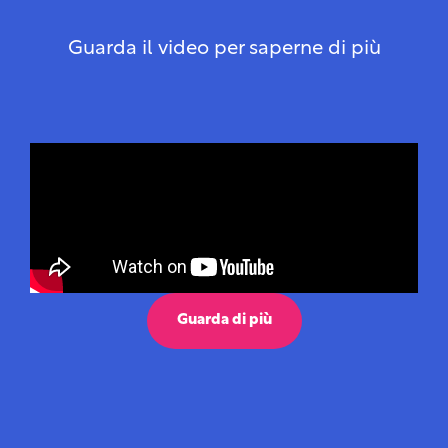
evidenziate quelle che favoriscono il trasporto
con mezzi alternativi all'aereo, preferibilmente il
Guarda il video per saperne di più
treno, comprese le disposizioni che regolano
chiaramente in quali circostanze è consentito
l'uso dell'aereo.
Guarda di più