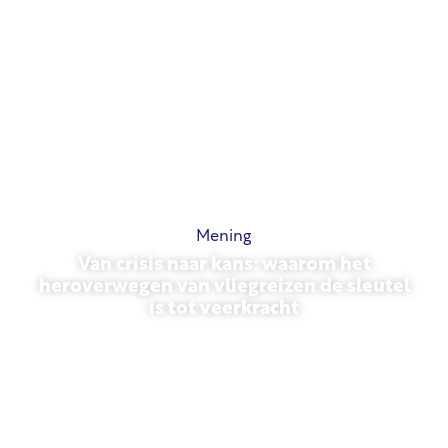
Mening
Van crisis naar kans: waarom het
heroverwegen van vliegreizen de sleutel
is tot veerkracht
31 maart 2026