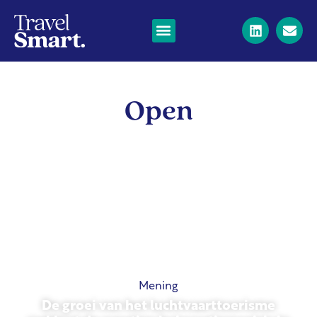
Open
Mening
De groei van het luchtvaarttoerisme