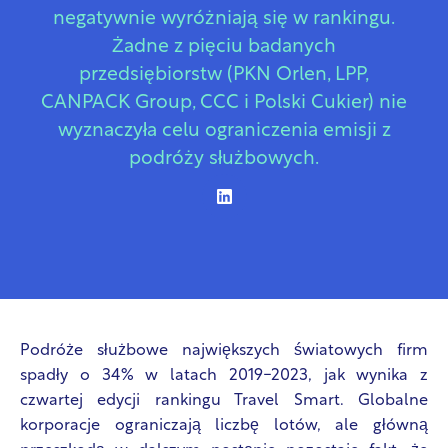
negatywnie wyróżniają się w rankingu.
Żadne z pięciu badanych
przedsiębiorstw (PKN Orlen, LPP,
CANPACK Group, CCC i Polski Cukier) nie
wyznaczyła celu ograniczenia emisji z
podróży służbowych.
Podróże służbowe największych światowych firm
spadły o 34% w latach 2019-2023, jak wynika z
czwartej edycji rankingu Travel Smart. Globalne
korporacje ograniczają liczbę lotów, ale główną