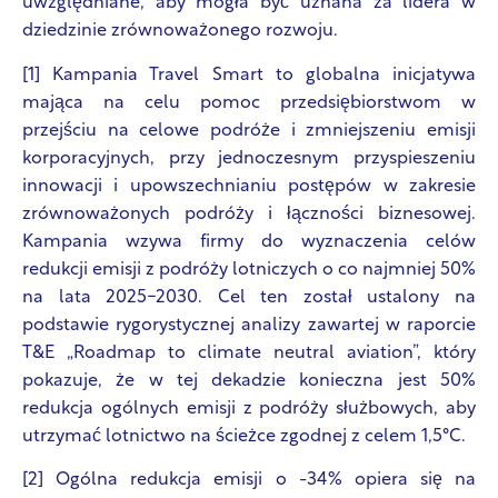
uwzględniane, aby mogła być uznana za lidera w
dziedzinie zrównoważonego rozwoju.
[1] Kampania Travel Smart to globalna inicjatywa
mająca na celu pomoc przedsiębiorstwom w
przejściu na celowe podróże i zmniejszeniu emisji
korporacyjnych, przy jednoczesnym przyspieszeniu
innowacji i upowszechnianiu postępów w zakresie
zrównoważonych podróży i łączności biznesowej.
Kampania wzywa firmy do wyznaczenia celów
redukcji emisji z podróży lotniczych o co najmniej 50%
na lata 2025-2030. Cel ten został ustalony na
podstawie rygorystycznej analizy zawartej w raporcie
T&E „Roadmap to climate neutral aviation”, który
pokazuje, że w tej dekadzie konieczna jest 50%
redukcja ogólnych emisji z podróży służbowych, aby
utrzymać lotnictwo na ścieżce zgodnej z celem 1,5°C.
[2] Ogólna redukcja emisji o -34% opiera się na