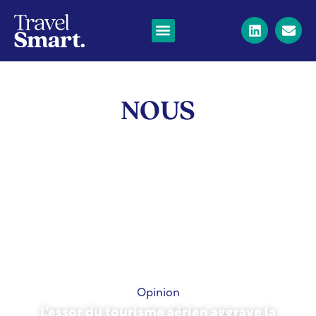
NOUS
Opinion
L'essor du tourisme aérien aggrave la