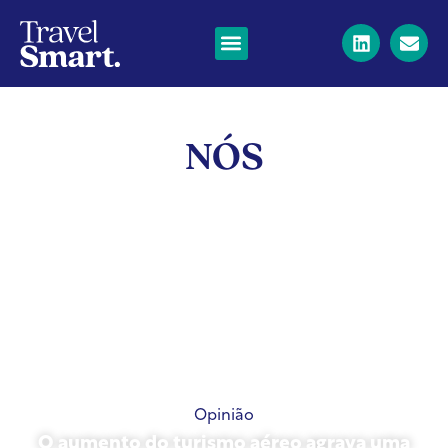
NÓS
Opinião
O aumento do turismo aéreo agrava uma