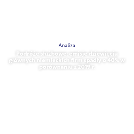
Analiza
Podróże służbowe: emisje dziewięciu
głównych niemieckich firm spadły o 40% w
porównaniu z 2019 r.
27 października 2025 r.