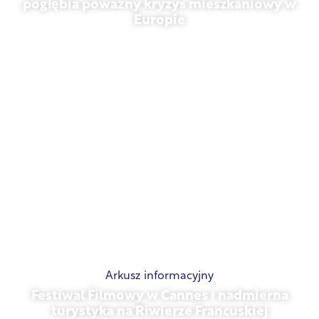
pogłębia poważny kryzys mieszkaniowy w
Europie
10 lipca 2026 r.
Arkusz informacyjny
Festiwal Filmowy w Cannes i nadmierna
turystyka na Riwierze Francuskiej