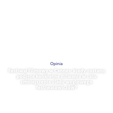
Opinia
Festiwal Filmowy w Cannes: kiedy zostaną
podjęte konkretne działania w celu
zmniejszenia śladu węglowego
festiwalowiczów?
13 maja 2026 r.