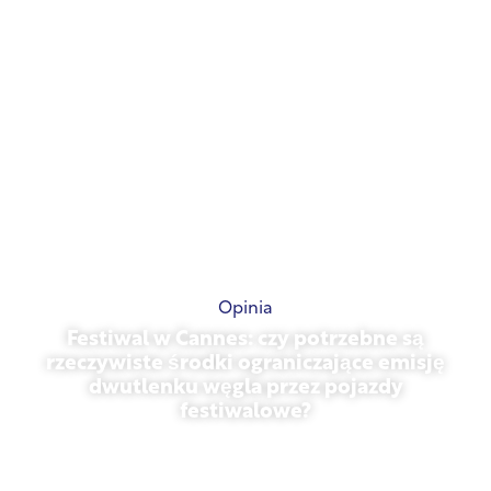
Opinia
Festiwal w Cannes: czy potrzebne są
rzeczywiste środki ograniczające emisję
dwutlenku węgla przez pojazdy
festiwalowe?
13 maja 2026 r.