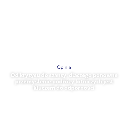
Opinia
Od kryzysu do szansy: dlaczego ponowne
przemyślenie podróży lotniczych jest
kluczem do odporności
31 marca 2026 r.