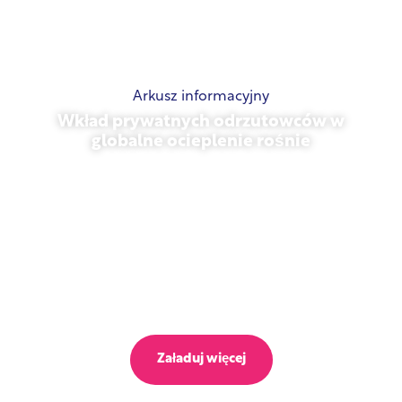
Arkusz informacyjny
Wkład prywatnych odrzutowców w
globalne ocieplenie rośnie
23 października 2025 r.
Załaduj więcej