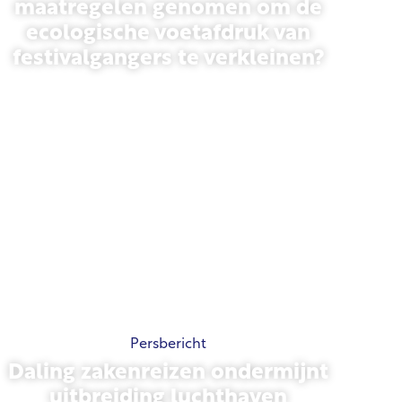
maatregelen genomen om de
ecologische voetafdruk van
festivalgangers te verkleinen?
13 mei 2026
Persbericht
Daling zakenreizen ondermijnt
uitbreiding luchthaven