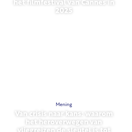
het filmfestival van Cannes in
2025
13 mei 2026
Mening
Van crisis naar kans: waarom
het heroverwegen van
vliegreizen de sleutel is tot