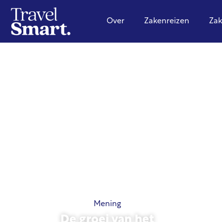
Over
Zakenreizen
Zak
Mening
De groei van het