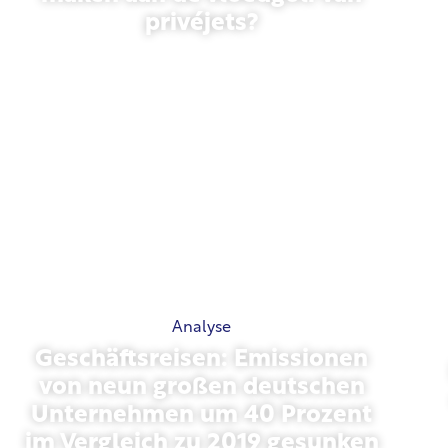
privéjets?
27 januari 2026
Analyse
Geschäftsreisen: Emissionen
von neun großen deutschen
Unternehmen um 40 Prozent
im Vergleich zu 2019 gesunken