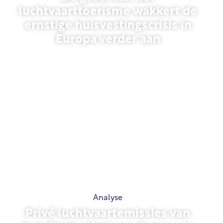
luchtvaarttoerisme wakkert de
ernstige huisvestingscrisis in
Europa verder aan
10 juli 2026
Analyse
Privé luchtvaartemissies van