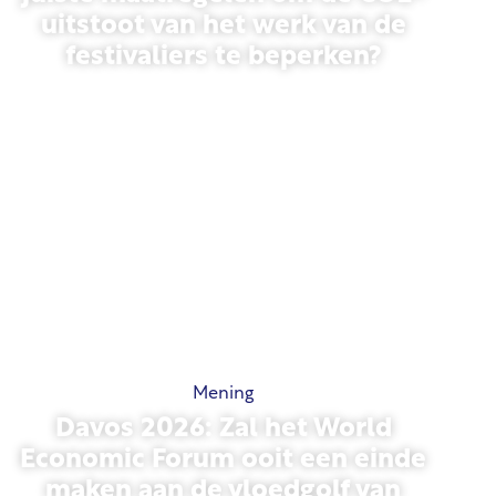
uitstoot van het werk van de
festivaliers te beperken?
13 mei 2026
Mening
Davos 2026: Zal het World
Economic Forum ooit een einde
maken aan de vloedgolf van