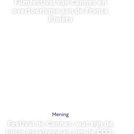
Filmfestival van Cannes en
overtoerisme aan de Franse
Rivièra
21 mei 2026
Mening
Festival de Cannes: wat zijn de
juiste maatregelen om de CO2-