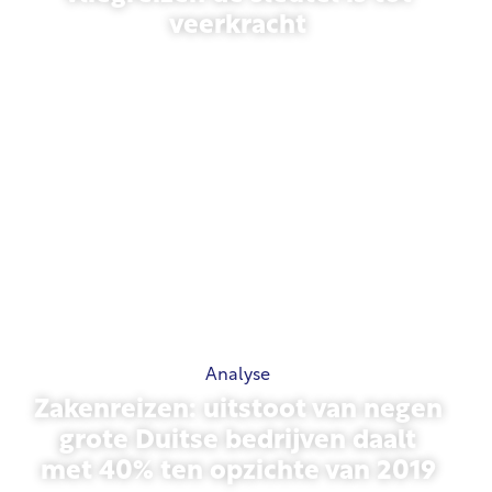
veerkracht
31 maart 2026
Analyse
Zakenreizen: uitstoot van negen
grote Duitse bedrijven daalt
met 40% ten opzichte van 2019