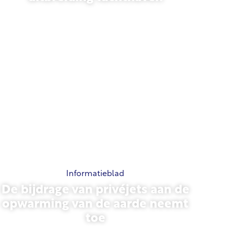
13 november 2025
Informatieblad
De bijdrage van privéjets aan de
opwarming van de aarde neemt
toe