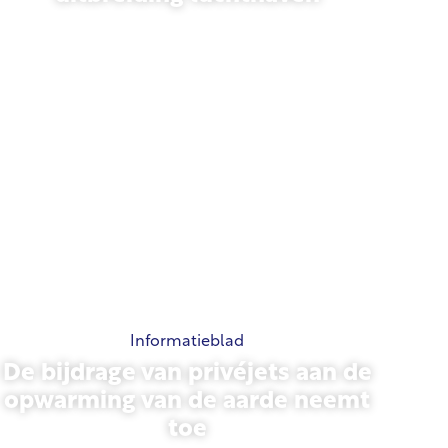
13 november 2025
Informatieblad
De bijdrage van privéjets aan de
opwarming van de aarde neemt
toe