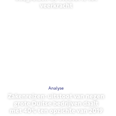
veerkracht
31 maart 2026
Analyse
Zakenreizen: uitstoot van negen
grote Duitse bedrijven daalt
met 40% ten opzichte van 2019