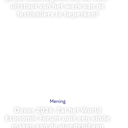
uitstoot van het werk van de
festivaliers te beperken?
13 mei 2026
Mening
Davos 2026: Zal het World
Economic Forum ooit een einde
maken aan de vloedgolf van