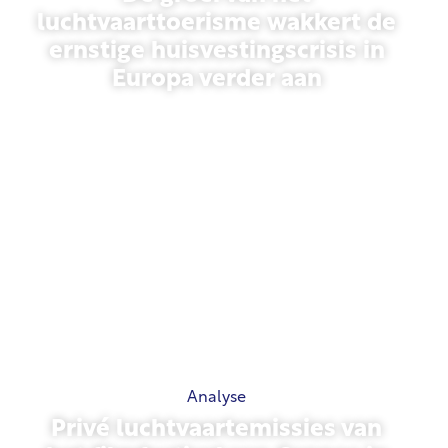
luchtvaarttoerisme wakkert de
ernstige huisvestingscrisis in
Europa verder aan
10 juli 2026
Analyse
Privé luchtvaartemissies van