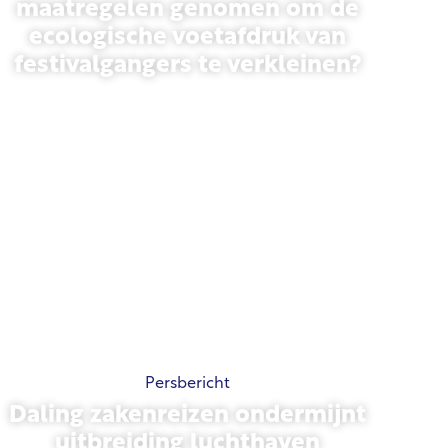
maatregelen genomen om de
ecologische voetafdruk van
festivalgangers te verkleinen?
13 mei 2026
Persbericht
Daling zakenreizen ondermijnt
uitbreiding luchthaven