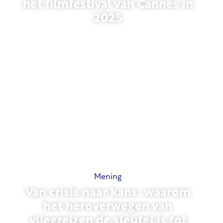
het filmfestival van Cannes in
2025
13 mei 2026
Mening
Van crisis naar kans: waarom
het heroverwegen van
vliegreizen de sleutel is tot