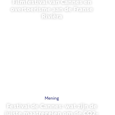
Filmfestival van Cannes en
overtoerisme aan de Franse
Rivièra
21 mei 2026
Mening
Festival de Cannes: wat zijn de
juiste maatregelen om de CO2-