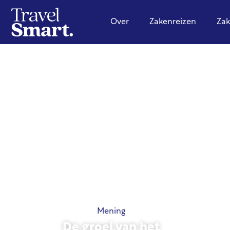
Over
Zakenreizen
Zak
Mening
De groei van het