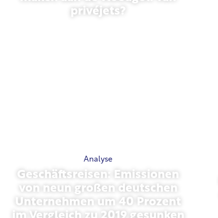
privéjets?
27 januari 2026
Analyse
Geschäftsreisen: Emissionen
von neun großen deutschen
Unternehmen um 40 Prozent
im Vergleich zu 2019 gesunken