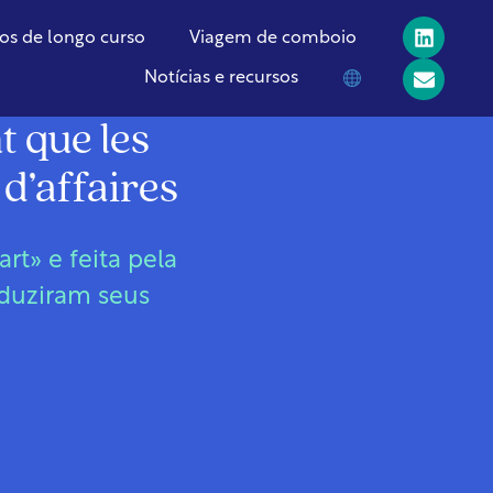
os de longo curso
Viagem de comboio
Notícias e recursos
t que les
d’affaires
t» e feita pela
eduziram seus