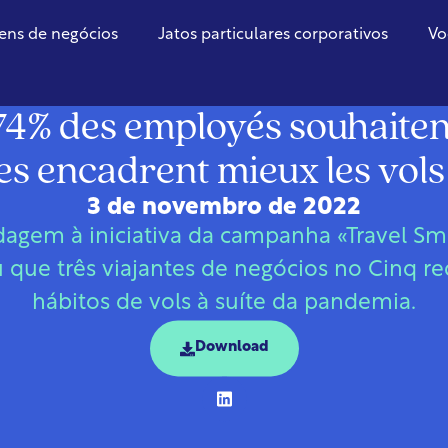
ens de negócios
Jatos particulares corporativos
Vo
Bélgica
74% des employés souhaiten
es encadrent mieux les vols 
3 de novembro de 2022
gem à iniciativa da campanha «Travel Smar
u que três viajantes de negócios no Cinq r
hábitos de vols à suíte da pandemia.
Download