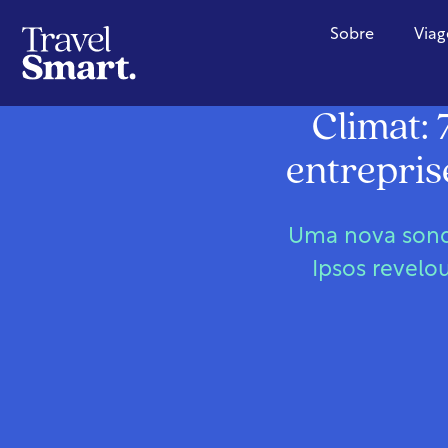
Sobre
Viag
Climat: 
entrepris
Uma nova sonda
Ipsos revelo