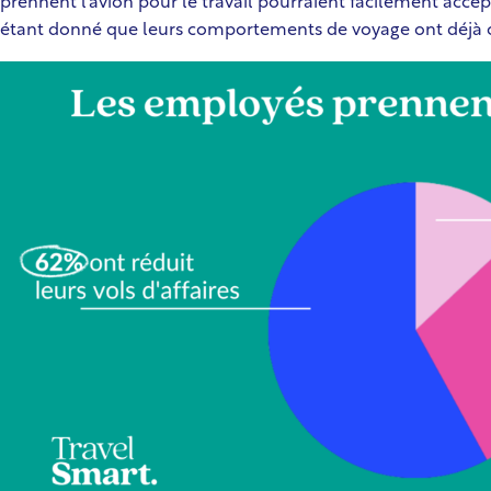
prennent l’avion pour le travail pourraient facilement accep
étant donné que leurs comportements de voyage ont déjà