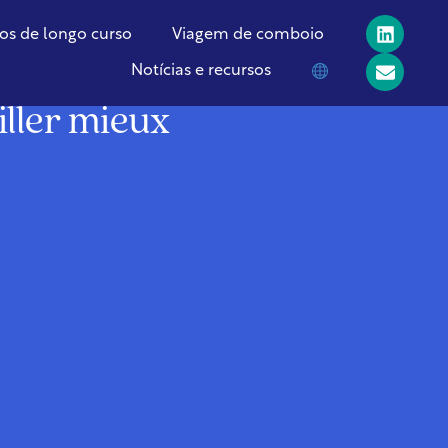
os de longo curso
Viagem de comboio
Notícias e recursos
iller mieux