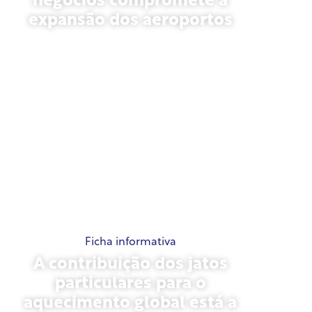
negócios compromete a
expansão dos aeroportos
novembro 13, 2025
Ficha informativa
A contribuição dos jatos
particulares para o
aquecimento global está a