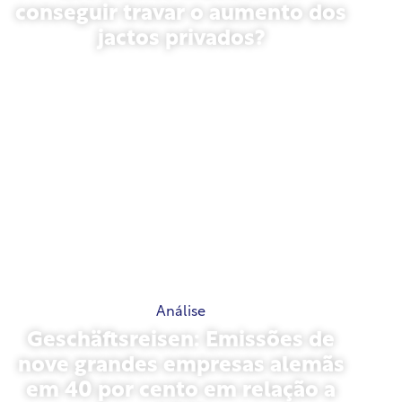
conseguir travar o aumento dos
jactos privados?
27 de janeiro de 2026
Análise
Geschäftsreisen: Emissões de
nove grandes empresas alemãs
em 40 por cento em relação a