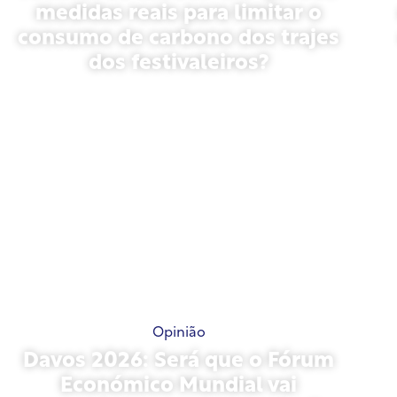
medidas reais para limitar o
consumo de carbono dos trajes
dos festivaleiros?
13 de maio de 2026
Opinião
Davos 2026: Será que o Fórum
Económico Mundial vai