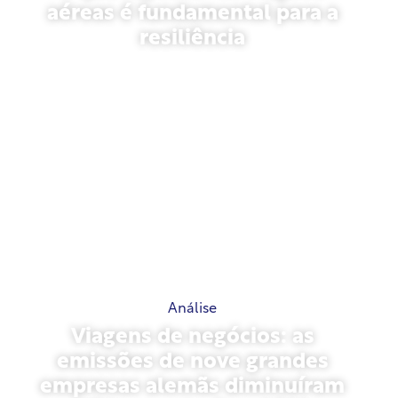
aéreas é fundamental para a
resiliência
31 de março de 2026
Análise
Viagens de negócios: as
emissões de nove grandes
empresas alemãs diminuíram