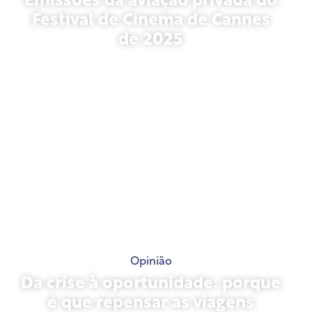
Emissões da aviação privada do
Festival de Cinema de Cannes
de 2025
13 de maio de 2026
Opinião
Da crise à oportunidade: porque
é que repensar as viagens