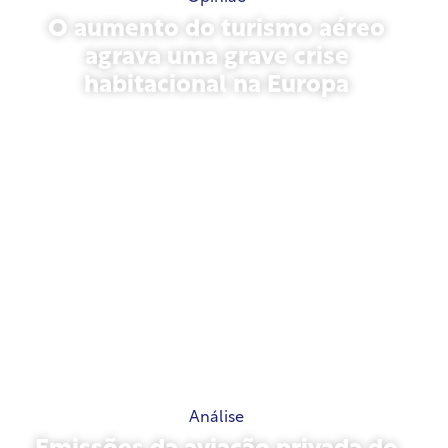
O aumento do turismo aéreo
agrava uma grave crise
habitacional na Europa
10 de julho de 2026
Análise