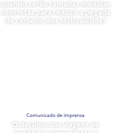
quando serão tomadas medidas
concretas para reduzir a pegada
de carbono dos festivaleiros?
13 de maio de 2026
Comunicado de imprensa
O declínio das viagens de